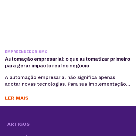
EMPREENDEDORISMO
Automação empresarial: o que automatizar primeiro
para gerar impacto real no negócio
A automação empresarial não significa apenas
adotar novas tecnologias. Para sua implementação
de maneira efetiva, é necessário organizar fluxos de
trabalho que reduzam tarefas repetitivas. Ou
LER MAIS
seja,melhorar a consistência de dados e acelerar
decisões, criando um cenário propício para a
otimização desses processos. Com cada vez mais
tarefas necessárias para competir no mercado, a
ARTIGOS
boa...