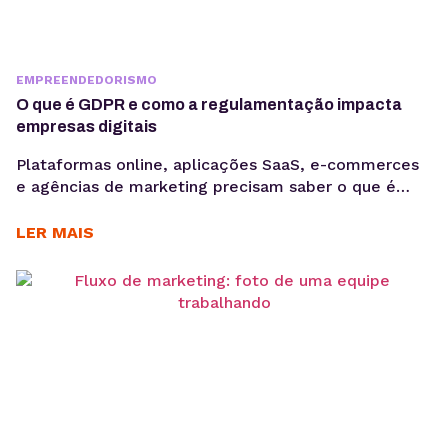
EMPREENDEDORISMO
O que é GDPR e como a regulamentação impacta
empresas digitais
Plataformas online, aplicações SaaS, e-commerces
e agências de marketing precisam saber o que é
GDPR porque lidam diariamente com dados
sensíveis, o que aumenta a exposição a riscos
LER MAIS
regulatórios. Entender o que é GDPR não é apenas
uma questão jurídica, mas uma camada crítica de
arquitetura, governança e gestão de risco. Em
ambientes orientados a...