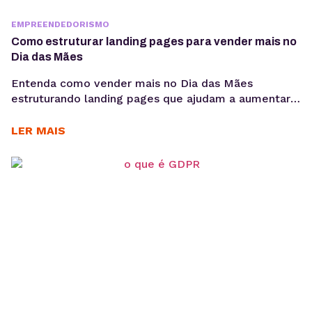
EMPREENDEDORISMO
Como estruturar landing pages para vender mais no
Dia das Mães
Entenda como vender mais no Dia das Mães
estruturando landing pages que ajudam a aumentar
conversões, aproveitar a demanda sazonal e
sustentar campanhas com apoio de performance e
LER MAIS
SEO técnico. O Dia das Mães está entre as datas
com maior potencial para campanhas promocionais e
aumento de vendas. Para aproveitar esse
movimento, não basta investir...