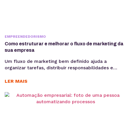
EMPREENDEDORISMO
Como estruturar e melhorar o fluxo de marketing da
sua empresa
Um fluxo de marketing bem definido ajuda a
organizar tarefas, distribuir responsabilidades e
garantir que cada etapa seja executada de forma
consistente. E o uso de ferramentas como um
LER MAIS
gerenciador de redes sociais ampliam essa eficiência
ao centralizar processos de planejamento,
aprovação e publicação. Para ter bons resultados
com a comunicação, é preciso ir muito...