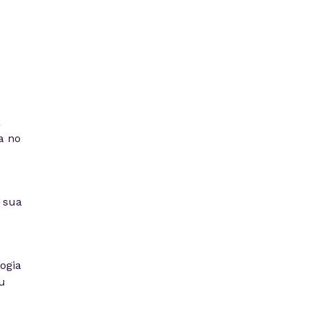
a
a no
 sua
ogia
u