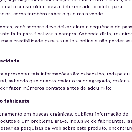
a qual o consumidor busca determinado produto para
úncios, como também saber o que mais vende.
ientes, você sempre deve deixar clara a sequência de pas
anto falta para finalizar a compra. Sabendo disto, reunim
ais credibilidade para a sua loja online e não perder se
racidade
ra apresentar tais informações são: cabeçalho, rodapé ou
eral, sabendo que quanto maior o valor agregado, maior a
or fazer inúmeros contatos antes de adquiri-lo;
o fabricante
ionamento em buscas orgânicas, publicar informação de
rodutos é um problema grave, inclusive de fabricantes. Is
cessar as pesquisas da web sobre este produto, encontrar