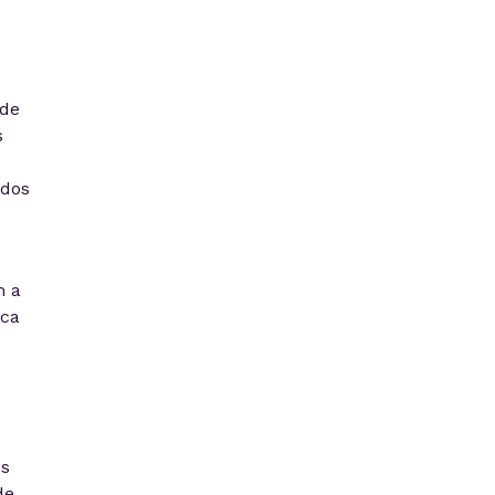
 de
s
ados
m a
ica
os
de