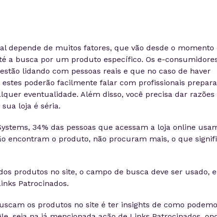
ual depende de muitos fatores, que vão desde o momento
té a busca por um produto específico. Os e-consumidore
estão lidando com pessoas reais e que no caso de haver
estes poderão facilmente falar com profissionais prepar
lquer eventualidade. Além disso, você precisa dar razões
sua loja é séria.
Systems, 34% das pessoas que acessam a loja online usa
o encontram o produto, não procuram mais, o que signif
os produtos no site, o campo de busca deve ser usado, e
Links Patrocinados.
uscam os produtos no site é ter insights de como podem
le, seja na já mencionada ação de Links Patrocinados, on