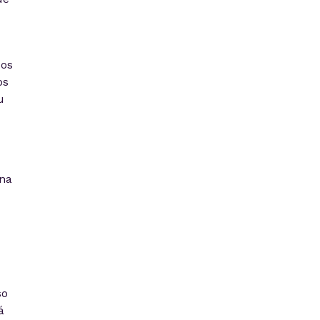
sos
os
u
 na
so
á