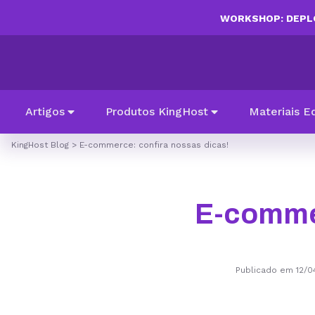
WORKSHOP: DEPLO
Artigos
Produtos KingHost
Materiais E
KingHost Blog
>
E-commerce: confira nossas dicas!
E-commer
Publicado em 12/0