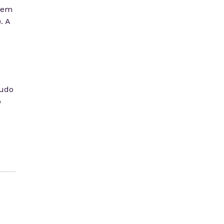
evem
. A
tudo
o
e