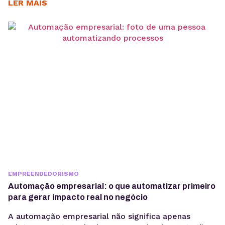
consistente. E o uso de ferramentas como um
LER MAIS
gerenciador de redes sociais ampliam essa eficiência
ao centralizar processos de planejamento,
aprovação e publicação. Para ter bons resultados
com a comunicação, é preciso ir muito...
EMPREENDEDORISMO
Automação empresarial: o que automatizar primeiro
para gerar impacto real no negócio
A automação empresarial não significa apenas