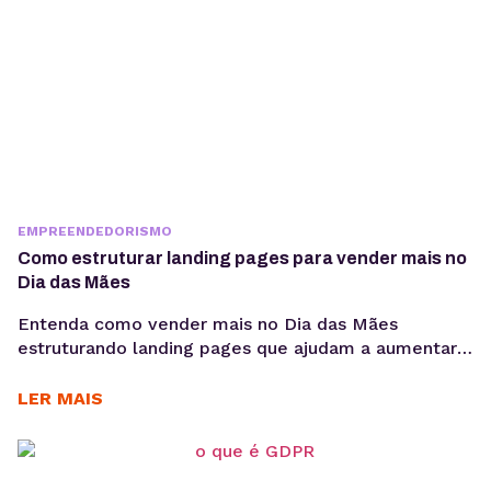
EMPREENDEDORISMO
Como estruturar landing pages para vender mais no
Dia das Mães
Entenda como vender mais no Dia das Mães
estruturando landing pages que ajudam a aumentar
conversões, aproveitar a demanda sazonal e
sustentar campanhas com apoio de performance e
LER MAIS
SEO técnico. O Dia das Mães está entre as datas
com maior potencial para campanhas promocionais e
aumento de vendas. Para aproveitar esse