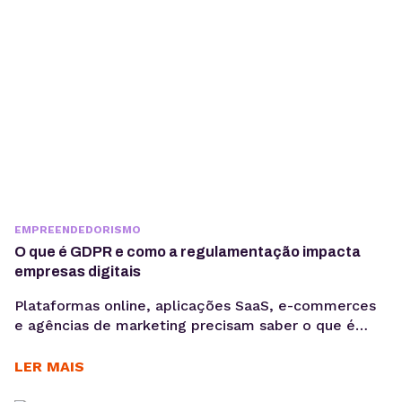
movimento, não basta investir...
EMPREENDEDORISMO
O que é GDPR e como a regulamentação impacta
empresas digitais
Plataformas online, aplicações SaaS, e-commerces
e agências de marketing precisam saber o que é
GDPR porque lidam diariamente com dados
sensíveis, o que aumenta a exposição a riscos
LER MAIS
regulatórios. Entender o que é GDPR não é apenas