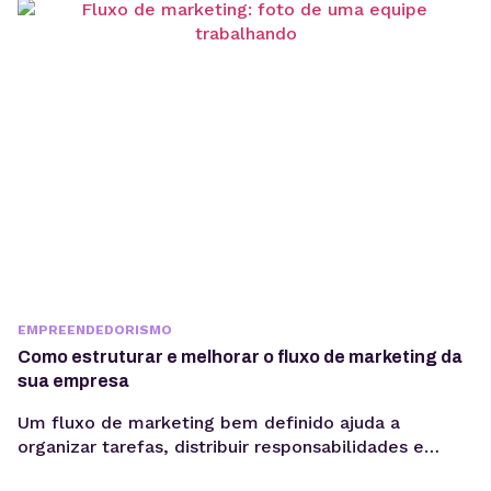
uma questão jurídica, mas uma camada crítica de
arquitetura, governança e gestão de risco. Em
ambientes orientados a...
EMPREENDEDORISMO
Como estruturar e melhorar o fluxo de marketing da
sua empresa
Um fluxo de marketing bem definido ajuda a
organizar tarefas, distribuir responsabilidades e
garantir que cada etapa seja executada de forma