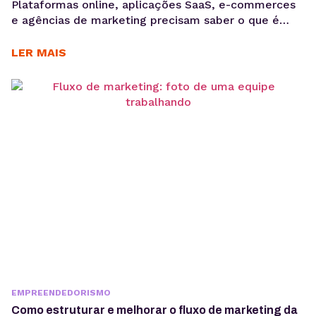
Plataformas online, aplicações SaaS, e-commerces
e agências de marketing precisam saber o que é
GDPR porque lidam diariamente com dados
sensíveis, o que aumenta a exposição a riscos
LER MAIS
regulatórios. Entender o que é GDPR não é apenas
uma questão jurídica, mas uma camada crítica de
arquitetura, governança e gestão de risco. Em
ambientes orientados a...
EMPREENDEDORISMO
Como estruturar e melhorar o fluxo de marketing da