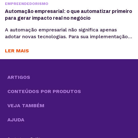
EMPREENDEDORISMO
Automação empresarial: o que automatizar primeiro
para gerar impacto real no negócio
A automação empresarial não significa apenas
adotar novas tecnologias. Para sua implementação
de maneira efetiva, é necessário organizar fluxos de
trabalho que reduzam tarefas repetitivas. Ou
LER MAIS
seja,melhorar a consistência de dados e acelerar
decisões, criando um cenário propício para a
otimização desses processos. Com cada vez mais
tarefas necessárias para competir no mercado, a
ARTIGOS
boa...
CONTEÚDOS POR PRODUTOS
VEJA TAMBÉM
AJUDA