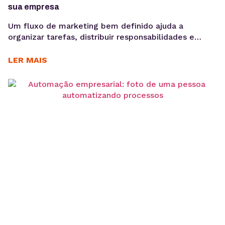
sua empresa
Um fluxo de marketing bem definido ajuda a
organizar tarefas, distribuir responsabilidades e
garantir que cada etapa seja executada de forma
consistente. E o uso de ferramentas como um
LER MAIS
gerenciador de redes sociais ampliam essa eficiência
ao centralizar processos de planejamento,
aprovação e publicação. Para ter bons resultados
com a comunicação, é preciso ir muito...