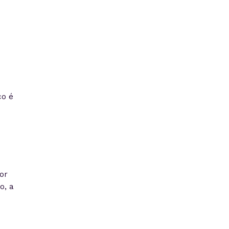
ço é
or
o, a