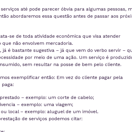
e serviços até pode parecer óbvia para algumas pessoas, 
então abordaremos essa questão antes de passar aos próx
rata-se de toda atividade econômica que visa atender
 que não envolvem mercadoria.
só, já é bastante sugestiva – já que vem do verbo servir – q
ecessidade por meio de uma ação. Um serviço é produzid
umido, sem resultar na posse de bem pelo cliente.
os exemplificar então: Em vez do cliente pagar pela
 paga:
 prestado – exemplo: um corte de cabelo;
vivencia – exemplo: uma viagem;
 ou local – exemplo: aluguel de um imóvel.
estação de serviços podemos citar:
te;