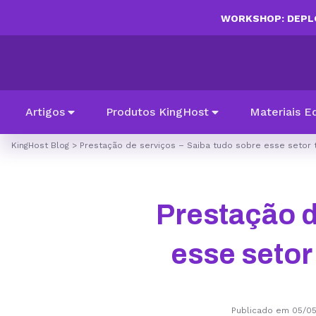
WORKSHOP: DEPLO
Artigos
Produtos KingHost
Materiais E
KingHost Blog
>
Prestação de serviços – Saiba tudo sobre esse setor
Prestação d
esse setor
Publicado em 05/0