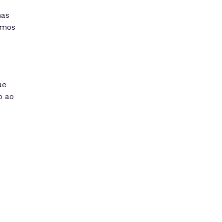
mas
imos
ue
o ao