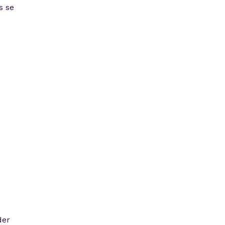
s se
der