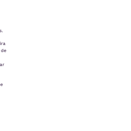
s.
ira
 de
ar
de