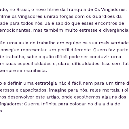
ado, no Brasil, o novo filme da franquia de Os Vingadores:
 filme os Vingadores unirão forças com os Guardiões da
dade para todos nós. Já é sabido que esses encontros de
emocionantes, mas também muito estresse e divergência
são uma aula de trabalho em equipe na sua mais verdade
nsegue representar um perfil diferente. Quem faz parte
e trabalho, sabe o quão difícil pode ser conduzir uma
suas especificidades e, claro, dificuldades. Isso sem fal
sempre se manifesta.
 e definir uma estratégia não é fácil nem para um time 
rosos e capacitados, imagine para nós, reles mortais. Foi
os desenvolver este artigo, onde escolhemos alguns dos
ngadores: Guerra Infinita para colocar no dia a dia de
s.