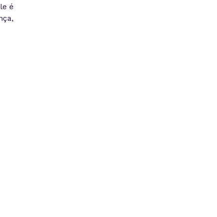
le é
nça,