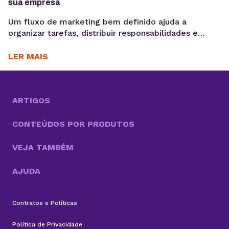
sua empresa
Um fluxo de marketing bem definido ajuda a
organizar tarefas, distribuir responsabilidades e
garantir que cada etapa seja executada de forma
consistente. E o uso de ferramentas como um
LER MAIS
gerenciador de redes sociais ampliam essa eficiência
ao centralizar processos de planejamento,
aprovação e publicação. Para ter bons resultados
com a comunicação, é preciso ir muito...
ARTIGOS
CONTEÚDOS POR PRODUTOS
VEJA TAMBÉM
AJUDA
Contratos e Políticas
Política de Privacidade