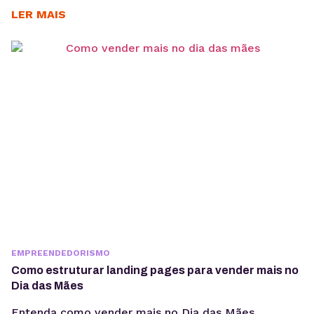
descubra como dimensionar a infraestrutura
LER MAIS
corretamente para cada cenário de uso. O n8n é uma
plataforma de automação usada por empresas que
precisam integrar APIs, bancos de dados, aplicações
SaaS, ferramentas internas...
EMPREENDEDORISMO
Como estruturar landing pages para vender mais no
Dia das Mães
Entenda como vender mais no Dia das Mães