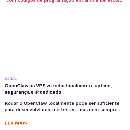
GERAL
OpenClaw na VPS vs rodar localmente: uptime,
segurança e IP dedicado
Rodar o OpenClaw localmente pode ser suficiente
para desenvolvimento e testes, mas nem sempre
atende aos requisitos de uma aplicação em
produção. Compare ambiente local e VPS e entenda
LER MAIS
as diferenças de disponibilidade, segurança,