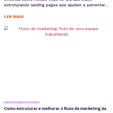
estruturando landing pages que ajudam a aumentar
conversões, aproveitar a demanda sazonal e
sustentar campanhas com apoio de performance e
LER MAIS
SEO técnico. O Dia das Mães está entre as datas
com maior potencial para campanhas promocionais e
aumento de vendas. Para aproveitar esse
movimento, não basta investir...
EMPREENDEDORISMO
Como estruturar e melhorar o fluxo de marketing da