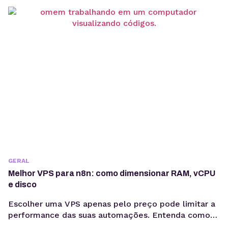
desempenho, acesso remoto e IP dedicado. Ao
iniciar um projeto com OpenClaw, uma das primeiras
decisões envolve o ambiente de execução....
GERAL
Melhor VPS para n8n: como dimensionar RAM, vCPU
e disco
Escolher uma VPS apenas pelo preço pode limitar a
performance das suas automações. Entenda como
RAM, vCPU e armazenamento impactam o n8n e