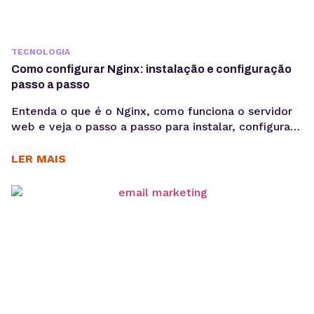
TECNOLOGIA
Como configurar Nginx: instalação e configuração
passo a passo
Entenda o que é o Nginx, como funciona o servidor
web e veja o passo a passo para instalar, configurar
sites e habilitar HTTPS em ambientes Linux.
Aprender como configurar Nginx é um passo
LER MAIS
importante para quem deseja colocar aplicações e
sites em produção com mais desempenho e
estabilidade. O Nginx é um dos servidores...