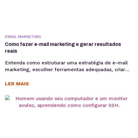
EMAIL MARKETING
Como fazer e-mail marketing e gerar resultados
reais
Entenda como estruturar uma estratégia de e-mail
marketing, escolher ferramentas adequadas, criar
Newsletter, segmentar sua base e acompanhar
métricas como taxa de abertura e CTR para evoluir
LER MAIS
suas campanhas com consistência. Saber como fazer
e-mail marketing continua sendo uma das
habilidades mais importantes para empresas que
desejam gerar vendas, nutrir leads e fortalecer o
relacionamento...