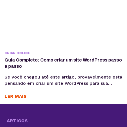
CRIAR ONLINE
Guia Completo: Como criar um site WordPress passo
a passo
Se você chegou até este artigo, provavelmente está
pensando em criar um site WordPress para sua
empresa, blog pessoal, portfólio ou loja virtual. Seja
qual for o objetivo, escolher WordPress como
LER MAIS
plataforma é uma decisão estratégica inteligente.
Esse sistema de gestão de conteúdo (CMS)
conquistou milhões de sites ao redor do mundo e é
sinônimo...
ARTIGOS