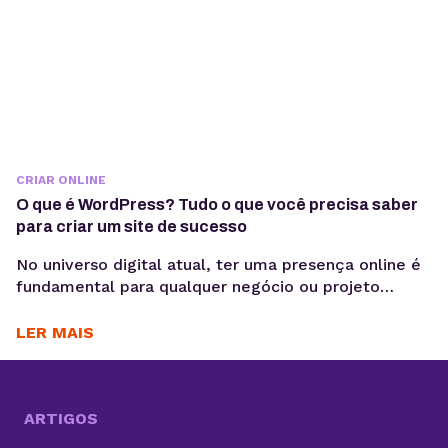
CRIAR ONLINE
O que é WordPress? Tudo o que você precisa saber
para criar um site de sucesso
No universo digital atual, ter uma presença online é
fundamental para qualquer negócio ou projeto
pessoal. Uma das ferramentas mais populares para
criar e gerenciar sites é o WordPress. Mas afinal, o
LER MAIS
que é WordPress e por que ele se tornou a escolha
número um para milhões de usuários em todo o
mundo? Neste artigo,...
ARTIGOS