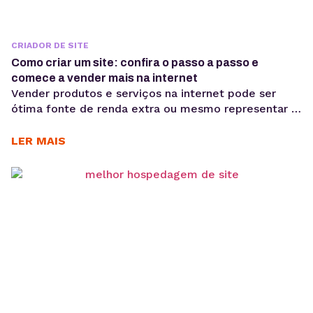
CRIADOR DE SITE
Como criar um site: confira o passo a passo e
comece a vender mais na internet
Vender produtos e serviços na internet pode ser
ótima fonte de renda extra ou mesmo representar a
maior parte dos seus rendimentos mensais. Mas,
para isso, você precisa saber como criar um site
LER MAIS
campeão de vendas. Afinal, ao contrário do que
muitos pensam, além de elaborar um código
robusto, há muita estratégia por trás da...