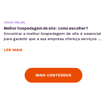
CRIAR ONLINE
Melhor hospedagem de site: como escolher?
Encontrar a melhor hospedagem de site é essencial
para garantir que a sua empresa ofereça serviços de
excelência ao público. Assim, você consegue
trabalhar com diversos tipos de aplicações, desde
LER MAIS
sistemas a lojas virtuais, blogs e sites. Com
benefícios que vão desde uma performance superior
até uma segurança reforçada. A performance,
segurança e escalabilidade de...
MAIS CONTEÚDOS