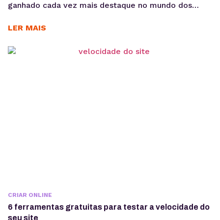
ganhado cada vez mais destaque no mundo dos
negócios e a presença digital tem se tornado
imprescindível. Assim, com o avanço da tecnologia e
LER MAIS
a crescente presença da internet em nossas vidas,
empreender no ambiente digital se tornou uma
opção atraente e lucrativa para muitas pessoas.
Neste artigo,...
CRIAR ONLINE
6 ferramentas gratuitas para testar a velocidade do
seu site