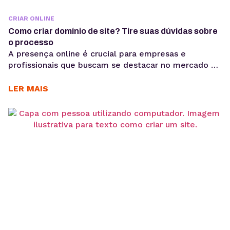
CRIAR ONLINE
Como criar domínio de site? Tire suas dúvidas sobre
o processo
A presença online é crucial para empresas e
profissionais que buscam se destacar no mercado e
maximizar seus lucros. No entanto, muitos ainda
enfrentam dificuldades na parte técnica,
LER MAIS
principalmente por não saberem como criar domínio
de site. Mas sem esse passo essencial, seus clientes
não conseguirão encontrar o seu site. E embora
possa parecer complexo...