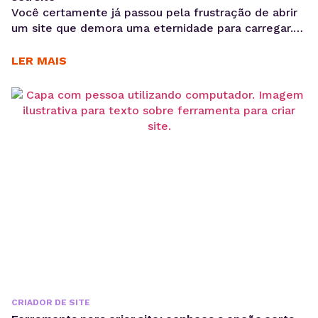
Você certamente já passou pela frustração de abrir
um site que demora uma eternidade para carregar.
Então, sabe como isso é irritante, não é mesmo?
Com isso, sabe que a velocidade do site
LER MAIS
desempenha um papel fundamental na experiência
dos usuários e no sucesso do seu negócio online.
Neste artigo, você vai conhecer as melhores...
CRIADOR DE SITE