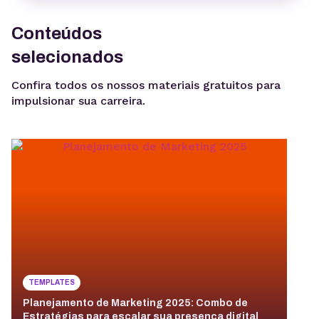
Conteúdos
selecionados
Confira todos os nossos materiais gratuitos para
impulsionar sua carreira.
TEMPLATES
Planejamento de Marketing 2025: Combo de
G
Estratégias para escalar sua presença digital
g