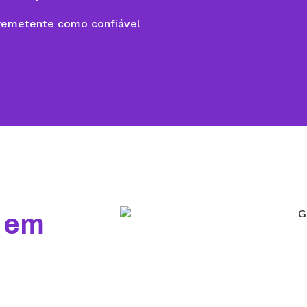
 remetente como confiável
a em