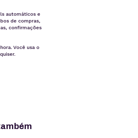
ls automáticos e
ibos de compras,
nhas, confirmações
hora. Você usa o
quiser.
r também