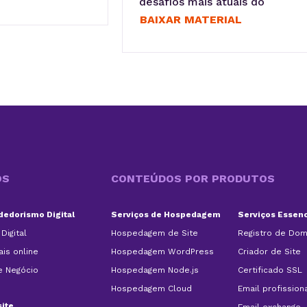
desafios mais atuais do
mercado.
BAIXAR MATERIAL
OS
CONTEÚDOS POR PRODUTOS
edorismo Digital
Serviços de Hospedagem
Serviços Essenc
Digital
Hospedagem de Site
Registro de Dom
is online
Hospedagem WordPress
Criador de Site
e Negócio
Hospedagem Node.js
Certificado SSL
Hospedagem Cloud
Email profission
site