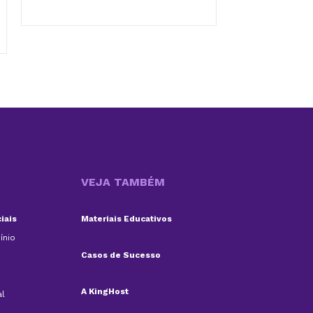
VEJA TAMBÉM
iais
Materiais Educativos
ínio
Casos de Sucesso
A KingHost
al