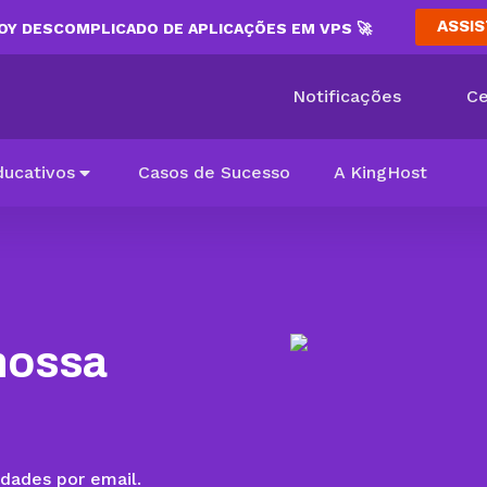
ASSIS
Y DESCOMPLICADO DE APLICAÇÕES EM VPS 🚀
Notificações
Ce
ducativos
Casos de Sucesso
A KingHost
nossa
idades por email.