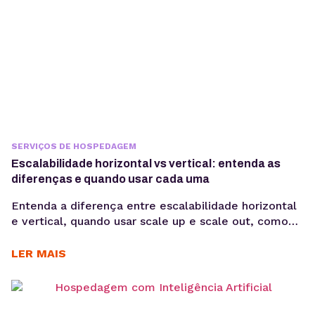
SERVIÇOS DE HOSPEDAGEM
Escalabilidade horizontal vs vertical: entenda as
diferenças e quando usar cada uma
Entenda a diferença entre escalabilidade horizontal
e vertical, quando usar scale up e scale out, como
funciona a expansão em VPS e cloud e qual modelo
faz mais sentido para sua aplicação. Quando uma
LER MAIS
aplicação cresce, aumentar apenas CPU ou memória
nem sempre resolve problemas de performance. Em
muitos casos, o desafio está em escolher...