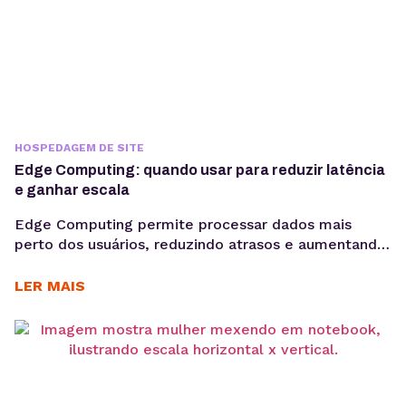
HOSPEDAGEM DE SITE
Edge Computing: quando usar para reduzir latência
e ganhar escala
Edge Computing permite processar dados mais
perto dos usuários, reduzindo atrasos e aumentando
a eficiência de aplicações críticas. Veja como
funciona, quais são seus benefícios e quando adotar
LER MAIS
essa arquitetura para escalar com mais performance.
Aplicações modernas precisam responder cada vez
mais rápido. Seja em plataformas SaaS, e-
commerces, sistemas de monitoramento, APIs ou
dispositivos conectados,...