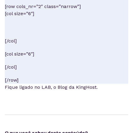
[row cols_nr=”2″ class=”narrow”]
[col size=”6″]
[/col]
[col size=”6″]
[/col]
[/row]
Fique ligado no LAB, o Blog da KingHost.