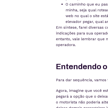
O caminho que eu passa
minha, seja qual rotea
web no qual o site está
elevador pegar, qual an
Em síntese, farei diversas 
indicações para sua operado
entanto, vale lembrar que 
operadora.
Entendendo o 
Para dar sequência, vamos 
Agora, imagine que você e
pegará a opção que o deixa
o motorista não poderia alt
deixar demais passageiros in