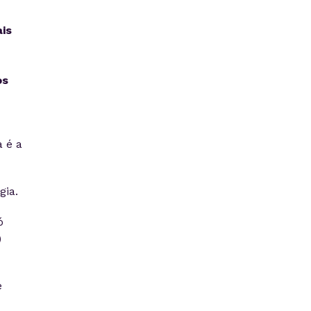
is
os
a é a
gia.
ó
)
e