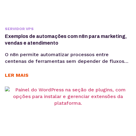
SERVIDOR VPS
Exemplos de automações com n8n para marketing,
vendas e atendimento
O n8n permite automatizar processos entre
centenas de ferramentas sem depender de fluxos
limitados. Conheça aplicações práticas para
marketing, vendas, atendimento e desenvolvimento.
LER MAIS
A automação de processos passou a fazer parte da
rotina de empresas que precisam aumentar a
eficiência operacional, reduzir erros manuais e
integrar sistemas que não se comunicam
diretamente. Nesse cenário, o...