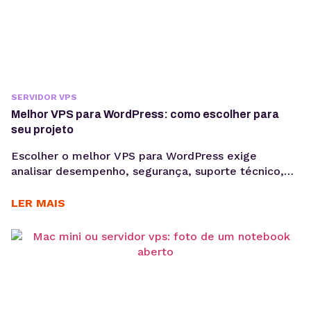
SERVIDOR VPS
Melhor VPS para WordPress: como escolher para
seu projeto
Escolher o melhor VPS para WordPress exige
analisar desempenho, segurança, suporte técnico,
autonomia de configuração e previsibilidade de
custos para manter projetos profissionais estáveis,
LER MAIS
escaláveis e mais fáceis de gerenciar. Quando um
projeto WordPress cresce, a hospedagem
compartilhada pode deixar de acompanhar a
demanda. Lentidão, limitações técnicas e
dificuldade para escalar recursos costumam
aparecer à...