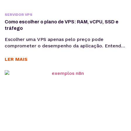
SERVIDOR VPS
Como escolher o plano de VPS: RAM, vCPU, SSD e
tráfego
Escolher uma VPS apenas pelo preço pode
comprometer o desempenho da aplicação. Entenda
como avaliar RAM, vCPU, armazenamento e tráfego
para dimensionar a infraestrutura de forma técnica e
LER MAIS
evitar gargalos na produção. Saber como escolher
plano VPS exige uma análise que vai além do valor
mensal. Embora o preço seja um critério relevante,
ele não...