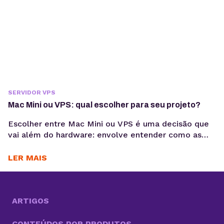
SERVIDOR VPS
Mac Mini ou VPS: qual escolher para seu projeto?
Escolher entre Mac Mini ou VPS é uma decisão que
vai além do hardware: envolve entender como as
aplicações serão executadas, mantidas e escaladas
ao longo do tempo. Quando for desenvolver o seu
LER MAIS
projeto digital, é importante pensar bastante
durante o processo de escolha da sua infraestrutura.
Afinal, é uma decisão que impacta diretamente o...
ARTIGOS
CONTEÚDOS POR PRODUTOS