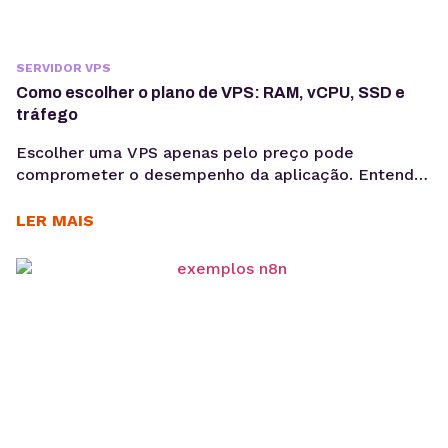
SERVIDOR VPS
Como escolher o plano de VPS: RAM, vCPU, SSD e
tráfego
Escolher uma VPS apenas pelo preço pode
comprometer o desempenho da aplicação. Entenda
como avaliar RAM, vCPU, armazenamento e tráfego
para dimensionar a infraestrutura de forma técnica e
LER MAIS
evitar gargalos na produção. Saber como escolher
plano VPS exige uma análise que vai além do valor
mensal. Embora o preço seja um critério relevante,
ele não...