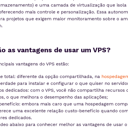
mazenamento) e uma camada de virtualização que isola
oferecendo mais controle e personalização. Essa autonom
ara projetos que exigem maior monitoramento sobre o am
.
ão as vantagens de usar um VPS?
ncipais vantagens do VPS estão:
le total: diferente da opção compartilhada, na
hospedage
berdade para instalar e configurar o que quiser no servido
os dedicados: com o VPS, você não compartilha recursos
os, o que melhora o desempenho das aplicações;
benefício: embora mais caro que uma hospedagem compar
erece uma excelente relação custo-benefício quando co
ores dedicados.
vídeo abaixo para conhecer melhor as vantagens de usar o