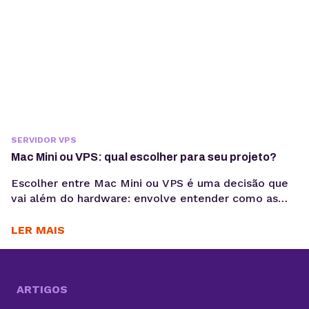
SERVIDOR VPS
Mac Mini ou VPS: qual escolher para seu projeto?
Escolher entre Mac Mini ou VPS é uma decisão que
vai além do hardware: envolve entender como as
aplicações serão executadas, mantidas e escaladas
ao longo do tempo. Quando for desenvolver o seu
LER MAIS
projeto digital, é importante pensar bastante
durante o processo de escolha da sua infraestrutura.
Afinal, é uma decisão que impacta diretamente o...
ARTIGOS