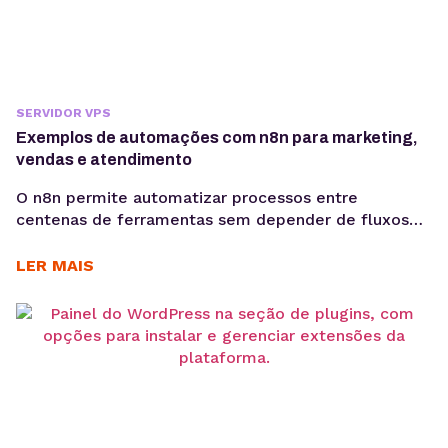
SERVIDOR VPS
Exemplos de automações com n8n para marketing,
vendas e atendimento
O n8n permite automatizar processos entre
centenas de ferramentas sem depender de fluxos
limitados. Conheça aplicações práticas para
marketing, vendas, atendimento e desenvolvimento.
LER MAIS
A automação de processos passou a fazer parte da
rotina de empresas que precisam aumentar a
eficiência operacional, reduzir erros manuais e
integrar sistemas que não se comunicam
diretamente. Nesse cenário, o...