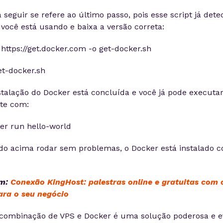
seguir se refere ao último passo, pois esse script já dete
 você está usando e baixa a versão correta:
 https://get.docker.com -o get-docker.sh
et-docker.sh
nstalação do Docker está concluída e você já pode executa
ste com:
er run hello-world
o acima rodar sem problemas, o Docker está instalado 
ém:
Conexão KingHost: palestras online e gratuitas com 
ara o seu negócio
combinação de VPS e Docker é uma solução poderosa e ef