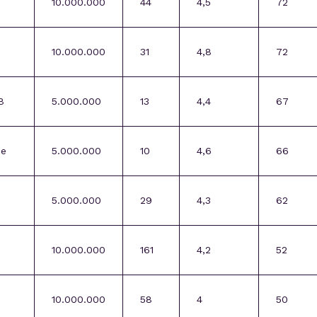
10.000.000
44
4,5
72
10.000.000
31
4,8
72
B
5.000.000
13
4,4
67
be
5.000.000
10
4,6
66
5.000.000
29
4,3
62
10.000.000
161
4,2
52
d
10.000.000
58
4
50