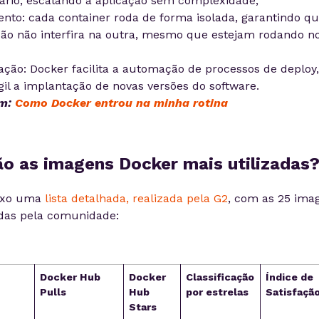
ário, escalando a aplicação sem complexidade;
ento: cada container roda de forma isolada, garantindo 
ção não interfira na outra, mesmo que estejam rodando 
ção: Docker facilita a automação de processos de deploy
gil a implantação de novas versões do software.
ém:
Como Docker entrou na minha rotina
ão as imagens Docker mais utilizadas
aixo uma
lista detalhada, realizada pela G2
, com as 25 ima
adas pela comunidade:
Docker Hub
Docker
Classificação
Índice de
Pulls
Hub
por estrelas
Satisfaçã
Stars