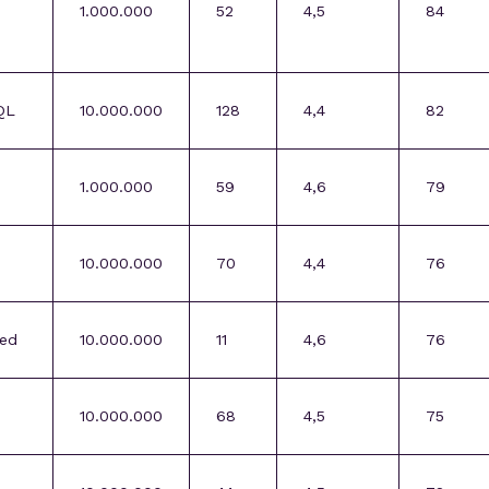
1.000.000
52
4,5
84
QL
10.000.000
128
4,4
82
1.000.000
59
4,6
79
10.000.000
70
4,4
76
ed
10.000.000
11
4,6
76
10.000.000
68
4,5
75