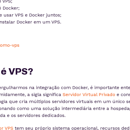
é VPS;
é Docker;
e usar VPS e Docker juntos;
nstalar Docker em um VPS.
 é VPS?
rgulharmos na integração com Docker, é importante en
midamente, a sigla significa
Servidor Virtual Privado
e con
gia que cria múltiplos servidores virtuais em um único s
cionando como uma solução intermediária entre a hosped
da e os servidores dedicados.
or VPS
tem seu próprio sistema operacional, recursos ded