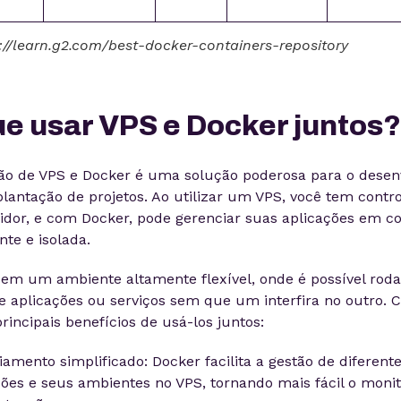
s://learn.g2.com/best-docker-containers-repository
ue usar VPS e Docker juntos?
o de VPS e Docker é uma solução poderosa para o desen
plantação de projetos. Ao utilizar um VPS, você tem contr
vidor, e com Docker, pode gerenciar suas aplicações em c
nte e isolada.
a em um ambiente altamente flexível, onde é possível roda
e aplicações ou serviços sem que um interfira no outro. C
rincipais benefícios de usá-los juntos:
iamento simplificado: Docker facilita a gestão de diferent
ções e seus ambientes no VPS, tornando mais fácil o moni