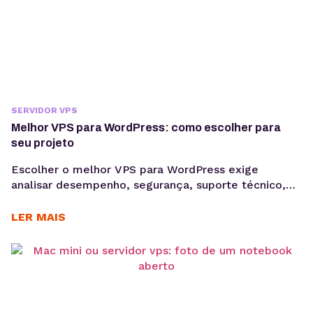
SERVIDOR VPS
Melhor VPS para WordPress: como escolher para
seu projeto
Escolher o melhor VPS para WordPress exige
analisar desempenho, segurança, suporte técnico,
autonomia de configuração e previsibilidade de
custos para manter projetos profissionais estáveis,
LER MAIS
escaláveis e mais fáceis de gerenciar. Quando um
projeto WordPress cresce, a hospedagem
compartilhada pode deixar de acompanhar a
demanda. Lentidão, limitações técnicas e
dificuldade para escalar recursos costumam
aparecer à...