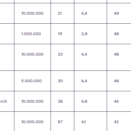
10.000.000
21
4,4
49
1.000.000
111
3,9
48
10.000.000
23
4,4
48
5.000.000
30
4,4
46
arch
10.000.000
28
4,6
44
10.000.000
87
4,1
42