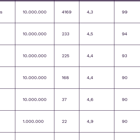
s
10.000.000
4169
4,3
99
10.000.000
233
4,5
94
10.000.000
225
4,4
93
10.000.000
168
4,4
90
10.000.000
37
4,6
90
1.000.000
22
4,9
90