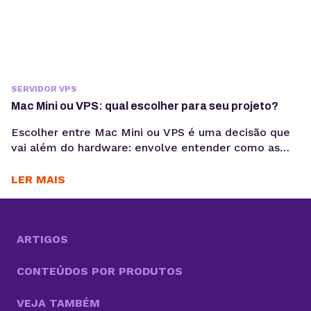
SERVIDOR VPS
Mac Mini ou VPS: qual escolher para seu projeto?
Escolher entre Mac Mini ou VPS é uma decisão que
vai além do hardware: envolve entender como as
aplicações serão executadas, mantidas e escaladas
ao longo do tempo. Quando for desenvolver o seu
LER MAIS
projeto digital, é importante pensar bastante
durante o processo de escolha da sua infraestrutura.
Afinal, é uma decisão que impacta diretamente o...
ARTIGOS
CONTEÚDOS POR PRODUTOS
VEJA TAMBÉM