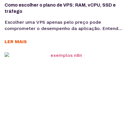
Como escolher o plano de VPS: RAM, vCPU, SSD e
tráfego
Escolher uma VPS apenas pelo preço pode
comprometer o desempenho da aplicação. Entenda
como avaliar RAM, vCPU, armazenamento e tráfego
para dimensionar a infraestrutura de forma técnica e
LER MAIS
evitar gargalos na produção. Saber como escolher
plano VPS exige uma análise que vai além do valor
mensal. Embora o preço seja um critério relevante,
ele não...