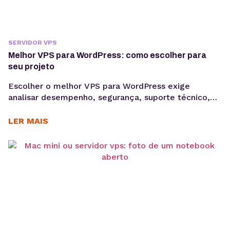
SERVIDOR VPS
Melhor VPS para WordPress: como escolher para
seu projeto
Escolher o melhor VPS para WordPress exige
analisar desempenho, segurança, suporte técnico,
autonomia de configuração e previsibilidade de
custos para manter projetos profissionais estáveis,
LER MAIS
escaláveis e mais fáceis de gerenciar. Quando um
projeto WordPress cresce, a hospedagem
compartilhada pode deixar de acompanhar a
demanda. Lentidão, limitações técnicas e
dificuldade para escalar recursos costumam
aparecer à...