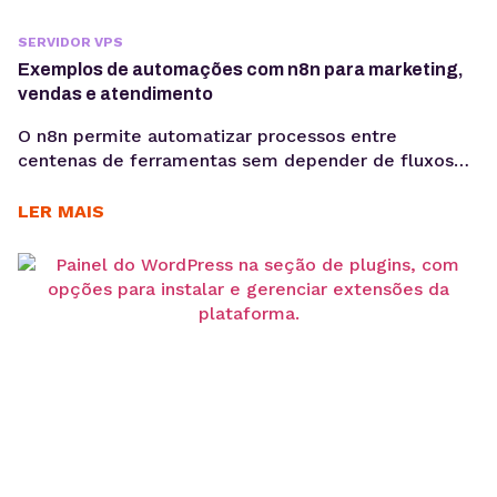
SERVIDOR VPS
Exemplos de automações com n8n para marketing,
vendas e atendimento
O n8n permite automatizar processos entre
centenas de ferramentas sem depender de fluxos
limitados. Conheça aplicações práticas para
marketing, vendas, atendimento e desenvolvimento.
LER MAIS
A automação de processos passou a fazer parte da
rotina de empresas que precisam aumentar a
eficiência operacional, reduzir erros manuais e
integrar sistemas que não se comunicam
diretamente. Nesse cenário, o...