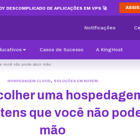
ASSIS
Y DESCOMPLICADO DE APLICAÇÕES EM VPS 🚀
Notificações
Ce
ducativos
Casos de Sucesso
A KingHost
e você não pode abrir mão
,
HOSPEDAGEM CLOUD
SOLUÇÕES EM NUVEM
olher uma hospedage
tens que você não pode
mão