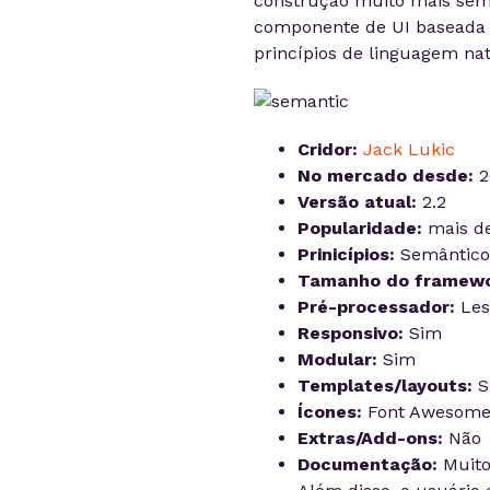
construção muito mais sem
componente de UI baseada em
princípios de linguagem nat
Cridor:
Jack Lukic
No mercado desde:
2
Versão atual:
2.2
Popularidade:
mais de
Prinicípios:
Semântico,
Tamanho do framewo
Pré-processador:
Les
Responsivo:
Sim
Modular:
Sim
Templates/layouts:
S
Ícones:
Font Awesom
Extras/Add-ons:
Não
Documentação:
Muito