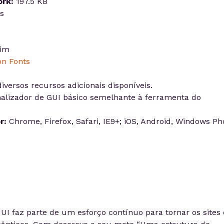
rk:
197.5 KB
s
im
on Fonts
iversos recursos adicionais disponíveis.
alizador de GUI básico semelhante à ferramenta do
r:
Chrome, Firefox, Safari, IE9+; iOS, Android, Windows P
UI faz parte de um esforço contínuo para tornar os sites