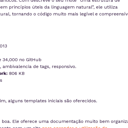
ânticos. Com descreve o seu mote “Uma estrutura de
 princípios úteis da linguagem natural”, ele utiliza
ural, tornando o código muito mais legível e compreensív
013
 34,000 no GitHub
 ambivalencia de tags, responsivo.
rk:
806 KB
s
im, alguns templates iniciais são oferecidos.
e
 boa. Ele oferece uma documentação muito bem organiz