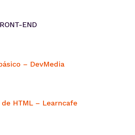
FRONT-END
básico – DevMedia
o de HTML – Learncafe