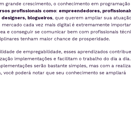
m grande crescimento, o conhecimento em programação
ersos profissionais como
:
empreendedores, profissionai
designers, blogueiros
, que querem ampliar sua atuaçã
um mercado cada vez mais digital é extremamente importa
área e conseguir se comunicar bem com profissionais técn
ciplinares tenham maior chance de prosperidade.
lidade de empregabilidade, esses aprendizados contribu
ação implementações e facilitam o trabalho do dia a dia.
implementações serão bastante simples, mas com a realiz
ia, você poderá notar que seu conhecimento se ampliará