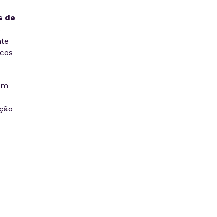
s de
o
nte
icos
em
ação