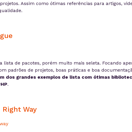
 projetos. Assim como ótimas referências para artigos, vid
qualidade.
ague
 lista de pacotes, porém muito mais seleta. Focando ap
om padrões de projetos, boas práticas e boa documentaç
 dos grandes exemplos de lista com ótimas bibliote
PHP
.
e Right Way