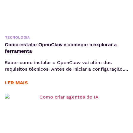
TECNOLOGIA
Como instalar OpenClaw e começar a explorar a
ferramenta
Saber como instalar o OpenClaw vai além dos
requisitos técnicos. Antes de iniciar a configuração,
é importante entender os objetivos da operação, os
casos de uso e como a ferramenta pode contribuir
LER MAIS
para acelerar a implementação de agentes de IA. O
OpenClaw centraliza a criação e operação de
agentes de IA em um único ambiente....