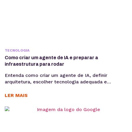
TECNOLOGIA
Como criar um agente de IA e preparar a
infraestrutura para rodar
Entenda como criar um agente de IA, definir
arquitetura, escolher tecnologia adequada e
preparar infraestrutura para execução em produção,
considerando integrações, observabilidade, custos
LER MAIS
operacionais e escalabilidade. Criar um agente de IA
vai além de escolher um modelo de linguagem ou
escrever prompts. Em produção, fatores como
integração com sistemas, gerenciamento de
contexto, observabilidade, custos computacionais...