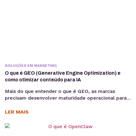
SOLUÇÕES EM MARKETING
O que é GEO (Generative Engine Optimization) e
como otimizar conteúdo para IA
Mais do que entender o que é GEO, as marcas
precisam desenvolver maturidade operacional para
atuar nesse novo cenário: produção orientada à
intenção, consistência temática e conteúdos
LER MAIS
estruturados para interpretação por modelos de IA,
sem comprometer a experiência humana. A forma
como os usuários acessam informação está