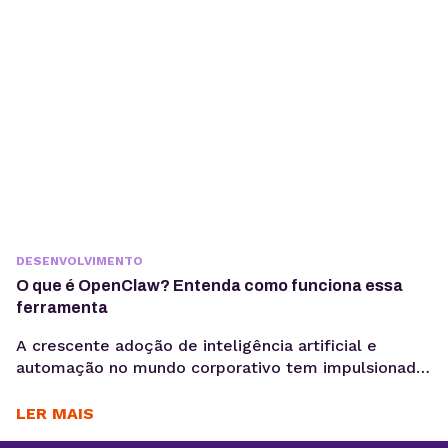
passando por uma mudança estrutural. Interfaces
baseadas em...
DESENVOLVIMENTO
O que é OpenClaw? Entenda como funciona essa
ferramenta
A crescente adoção de inteligência artificial e
automação no mundo corporativo tem impulsionado
o surgimento de novas ferramentas voltadas à
coleta, análise e ativação de dados, exatamente o
LER MAIS
motivo para você saber o que é OpenClaw. Entre