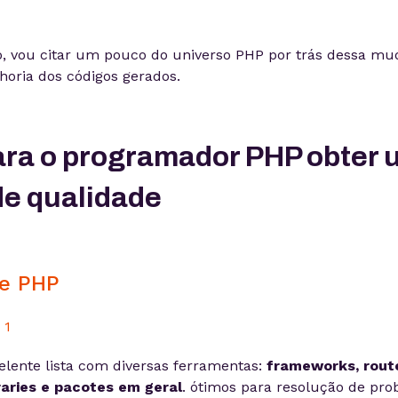
o, vou citar um pouco do universo PHP por trás dessa mu
lhoria dos códigos gerados.
ara o programador PHP obter 
de qualidade
me PHP
lente lista com diversas ferramentas:
frameworks, route
raries e pacotes em geral
. ótimos para resolução de p