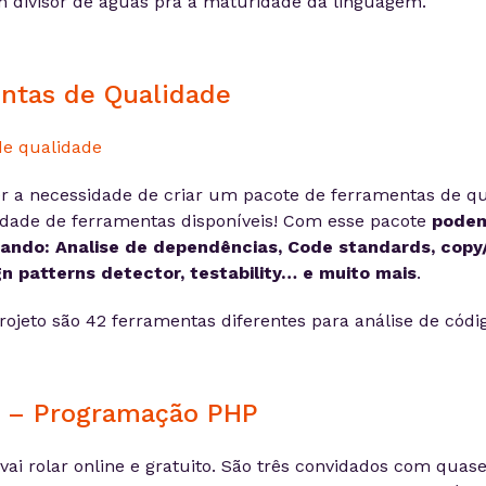
m divisor de águas pra a maturidade da linguagem.
entas de Qualidade
ver a necessidade de criar um pacote de ferramentas de qu
idade de ferramentas disponíveis! Com esse pacote
podem
icando: Analise de dependências, Code standards, copy
gn patterns detector, testability… e muito mais
.
rojeto são 42 ferramentas diferentes para análise de códi
r – Programação PHP
ai rolar online e gratuito. São três convidados com quas