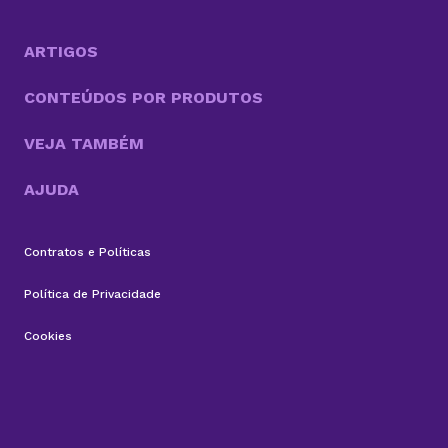
essas inovações, o OpenClaw chama atenção por ir
além do modelo tradicional dos chatbots e se
aproximar do...
ARTIGOS
CONTEÚDOS POR PRODUTOS
VEJA TAMBÉM
AJUDA
Contratos e Políticas
Política de Privacidade
Cookies