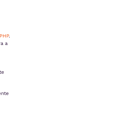
PHP
.
ra a
te
ente