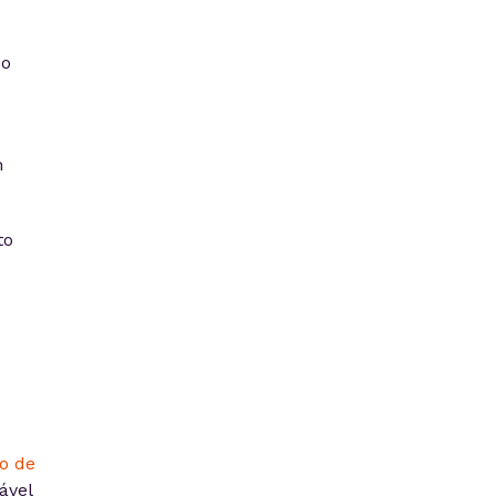
do
m
to
o de
ável