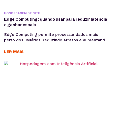
HOSPEDAGEM DE SITE
Edge Computing: quando usar para reduzir latência
e ganhar escala
Edge Computing permite processar dados mais
perto dos usuários, reduzindo atrasos e aumentando
a eficiência de aplicações críticas. Veja como
funciona, quais são seus benefícios e quando adotar
LER MAIS
essa arquitetura para escalar com mais performance.
Aplicações modernas precisam responder cada vez
mais rápido. Seja em plataformas SaaS, e-
commerces, sistemas de monitoramento, APIs ou
dispositivos conectados,...