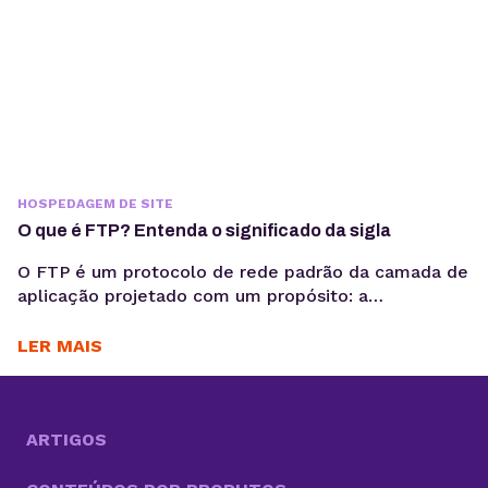
HOSPEDAGEM DE SITE
O que é FTP? Entenda o significado da sigla
O FTP é um protocolo de rede padrão da camada de
aplicação projetado com um propósito: a
transferência de arquivos de computador entre um
cliente e um servidor em uma rede TCP/IP. Mesmo
LER MAIS
sendo criado na década de 1970, é utilizado até hoje
como uma referência no assunto. Saber o que é FTP,
sigla para...
ARTIGOS