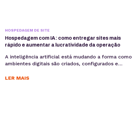
HOSPEDAGEM DE SITE
Hospedagem com IA: como entregar sites mais
rápido e aumentar a lucratividade da operação
A inteligência artificial está mudando a forma como
ambientes digitais são criados, configurados e
administrados. Mais do que acelerar tarefas, ela
automatiza processos e gera mais produtividade
LER MAIS
para os times. Criar sites pode ser uma operação
lucrativa — até o momento em que o tempo gasto
entre briefing, produção e publicação começa a
comprometer margem,...