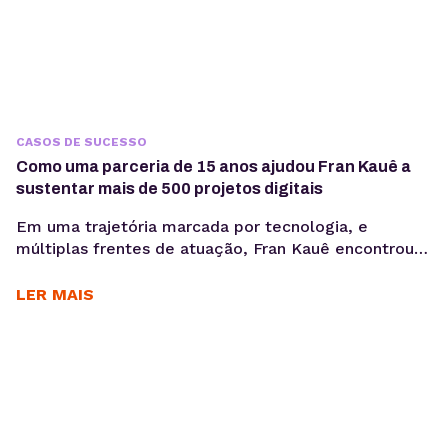
CASOS DE SUCESSO
Como uma parceria de 15 anos ajudou Fran Kauê a
sustentar mais de 500 projetos digitais
Em uma trajetória marcada por tecnologia, e
múltiplas frentes de atuação, Fran Kauê encontrou
na KingHost uma base estável para desenvolver,
hospedar e sustentar projetos digitais ao longo dos
LER MAIS
anos. Com cerca de 15 anos de parceria, ele utiliza a
infraestrutura da KingHost em diferentes contextos:
desde entregas para clientes até iniciativas
familiares e novos...