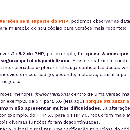
versões sem suporte do PHP
, podemos observar as dat
para migração do seu código para versões mais recentes:
a versão
5.2 do PHP
, por exemplo, faz
quase 8 anos que 
 segurança foi disponibilizada
. E isso é realmente muit
 intencionadas explorem falhas já conhecidas destas vers
 indevido em seu código, podendo, inclusive, causar a pe
 negócio..
ersões menores
(minor versions)
dentro de uma versão ma
r exemplo, de 5.4 para 5.6 (leia aqui
porque atualizar 
stumam
não apresentar muitas dificuldades
. Já alteraçõ
por exemplo, do PHP 5.3 para o PHP 7.0, requerem mais a
pois diversas funções foram descontinuadas.
nário, o ideal é realizar uma verificação minuciosa do cód