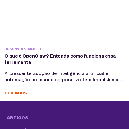
DESENVOLVIMENTO
O que é OpenClaw? Entenda como funciona essa
ferramenta
A crescente adoção de inteligência artificial e
automação no mundo corporativo tem impulsionado
o surgimento de novas ferramentas voltadas à
coleta, análise e ativação de dados, exatamente o
LER MAIS
motivo para você saber o que é OpenClaw. Entre
essas inovações, o OpenClaw chama atenção por ir
além do modelo tradicional dos chatbots e se
aproximar do...
ARTIGOS