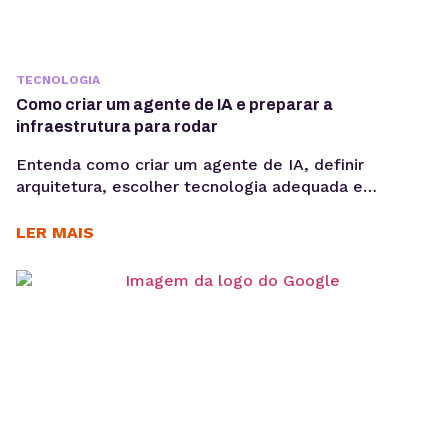
TECNOLOGIA
Como criar um agente de IA e preparar a
infraestrutura para rodar
Entenda como criar um agente de IA, definir
arquitetura, escolher tecnologia adequada e
preparar infraestrutura para execução em produção,
considerando integrações, observabilidade, custos
LER MAIS
operacionais e escalabilidade. Criar um agente de IA
vai além de escolher um modelo de linguagem ou
escrever prompts. Em produção, fatores como
integração com sistemas, gerenciamento de
contexto, observabilidade, custos computacionais...