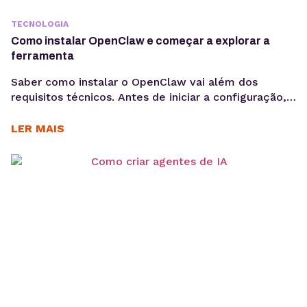
TECNOLOGIA
Como instalar OpenClaw e começar a explorar a
ferramenta
Saber como instalar o OpenClaw vai além dos
requisitos técnicos. Antes de iniciar a configuração,
é importante entender os objetivos da operação, os
casos de uso e como a ferramenta pode contribuir
LER MAIS
para acelerar a implementação de agentes de IA. O
OpenClaw centraliza a criação e operação de
agentes de IA em um único ambiente....