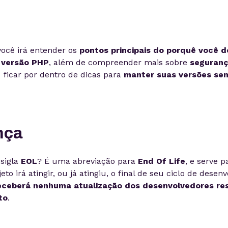
você irá entender os
pontos principais do porquê você d
 versão PHP
, além de compreender mais sobre
seguran
ficar por dentro de dicas para
manter suas versões se
nça
sigla
EOL
? É uma abreviação para
End Of Life
, e serve p
o irá atingir, ou já atingiu, o final de seu ciclo de desen
eceberá nenhuma atualização dos desenvolvedores re
to
.