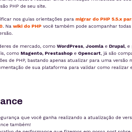
rsão PHP de seu site.
ificar nos guias orientações para
migrar do PHP 5.5.x par
.0
. Na
wiki do PHP
você também pode acompanhar todas a
ersão.
íderes de mercado, como
WordPress
,
Joomla
e
Drupal
, e
uais, como
Magento, Prestashop
e
Opencart
, já são comp
ões de PHP, bastando apenas atualizar para uma versão m
mentação de sua plataforma para validar como realizar 
mance
gurança que você ganha realizando a atualização de vers
ance também!
arativo de performance que fizemos em nosso post sobre