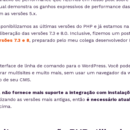
qual demonstra os ganhos expressivos de performance das
 as versões 5.x.
sponibilizamos as últimas versões do PHP e já estamos n
liberação das versões 7.3 e 8.0. Inclusive, fizemos um po
rsões 7.3 e 8
, preparado pelo meu colega desenvolvedor 
nterface de linha de comando para o WordPress. Você pode
urar multisites e muito mais, sem usar um navegador da w
o de seu CMS.
a
não fornece mais suporte a integração com instalaç
lizando as versões mais antigas, então
é necessário atual
cima.