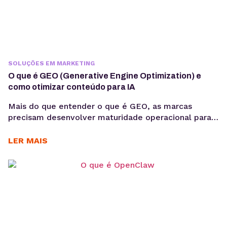
SOLUÇÕES EM MARKETING
O que é GEO (Generative Engine Optimization) e
como otimizar conteúdo para IA
Mais do que entender o que é GEO, as marcas
precisam desenvolver maturidade operacional para
atuar nesse novo cenário: produção orientada à
intenção, consistência temática e conteúdos
LER MAIS
estruturados para interpretação por modelos de IA,
sem comprometer a experiência humana. A forma
como os usuários acessam informação está
passando por uma mudança estrutural. Interfaces
baseadas em...