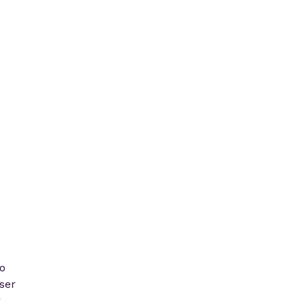
o
ser
r