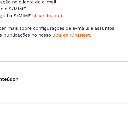
ação no cliente de e-mail
am o S/MIME
tografia S/MIME
clicando aqui
.
ber mais sobre configurações de e-mails e assuntos
as publicações no nosso
Blog da KingHost
.
onteúdo?