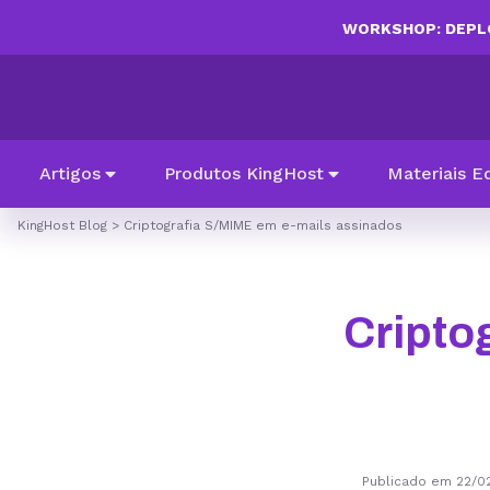
WORKSHOP: DEPLO
Artigos
Produtos KingHost
Materiais E
KingHost Blog
>
Criptografia S/MIME em e-mails assinados
Cripto
Publicado em 22/0