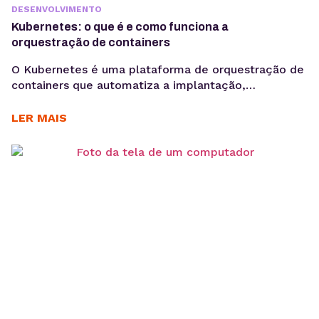
DESENVOLVIMENTO
Kubernetes: o que é e como funciona a
orquestração de containers
O Kubernetes é uma plataforma de orquestração de
containers que automatiza a implantação,
escalabilidade e gerenciamento de aplicações. Ele
garante alta disponibilidade, balanceamento de
LER MAIS
carga e recuperação automática de falhas. O
Kubernetes é uma das principais tecnologias
utilizadas atualmente para gerenciar aplicações
modernas baseadas em containers. Em ambientes
digitais cada vez mais escaláveis, empresas
precisam...