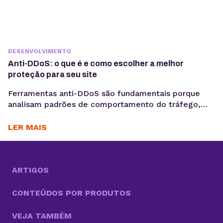
DESENVOLVIMENTO
Anti-DDoS: o que é e como escolher a melhor
proteção para seu site
Ferramentas anti-DDoS são fundamentais porque
analisam padrões de comportamento do tráfego,
separando acessos legítimos de tentativas
automatizadas de sobrecarga. Quando um
LER MAIS
comportamento anômalo é detectado, o sistema
aplica medidas de mitigação, como bloqueio de IPs
suspeitos ou redirecionamento de tráfego.
Plataformas digitais, e-commerces, aplicações SaaS
ARTIGOS
e sites corporativos dependem de acesso contínuo
para manter operações,...
CONTEÚDOS POR PRODUTOS
VEJA TAMBÉM