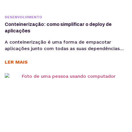
DESENVOLVIMENTO
Conteinerização: como simplificar o deploy de
aplicações
A conteinerização é uma forma de empacotar
aplicações junto com todas as suas dependências
em unidades isoladas chamadas containers. Esses
containers podem ser executados de maneira
LER MAIS
consistente em diferentes ambientes
computacionais, desde o computador de um
desenvolvedor até servidores em nuvem. A
complexidade do deploy de aplicações aumentou
bastante com a evolução da arquitetura de...