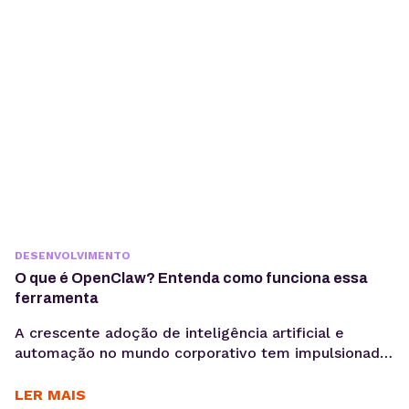
como os usuários acessam informação está
passando por uma mudança estrutural. Interfaces
baseadas em...
DESENVOLVIMENTO
O que é OpenClaw? Entenda como funciona essa
ferramenta
A crescente adoção de inteligência artificial e
automação no mundo corporativo tem impulsionado
o surgimento de novas ferramentas voltadas à
coleta, análise e ativação de dados, exatamente o
LER MAIS