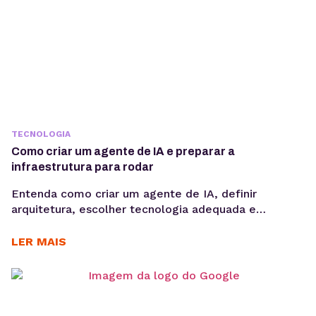
TECNOLOGIA
Como criar um agente de IA e preparar a
infraestrutura para rodar
Entenda como criar um agente de IA, definir
arquitetura, escolher tecnologia adequada e
preparar infraestrutura para execução em produção,
considerando integrações, observabilidade, custos
LER MAIS
operacionais e escalabilidade. Criar um agente de IA
vai além de escolher um modelo de linguagem ou
escrever prompts. Em produção, fatores como
integração com sistemas, gerenciamento de