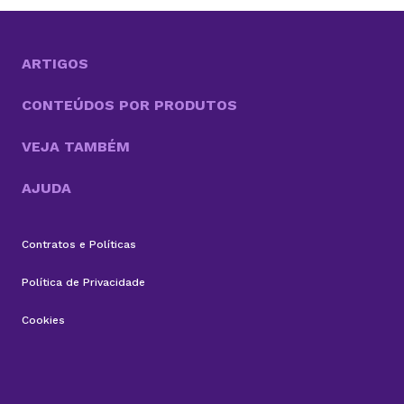
motivo para você saber o que é OpenClaw. Entre
essas inovações, o OpenClaw chama atenção por ir
além do modelo tradicional dos chatbots e se
aproximar do...
ARTIGOS
CONTEÚDOS POR PRODUTOS
VEJA TAMBÉM
AJUDA
Contratos e Políticas
Política de Privacidade
Cookies