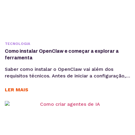
TECNOLOGIA
Como instalar OpenClaw e começar a explorar a
ferramenta
Saber como instalar o OpenClaw vai além dos
requisitos técnicos. Antes de iniciar a configuração,
é importante entender os objetivos da operação, os
casos de uso e como a ferramenta pode contribuir
LER MAIS
para acelerar a implementação de agentes de IA. O
OpenClaw centraliza a criação e operação de
agentes de IA em um único ambiente....