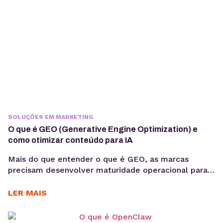
contexto, observabilidade, custos computacionais...
SOLUÇÕES EM MARKETING
O que é GEO (Generative Engine Optimization) e
como otimizar conteúdo para IA
Mais do que entender o que é GEO, as marcas
precisam desenvolver maturidade operacional para
atuar nesse novo cenário: produção orientada à
intenção, consistência temática e conteúdos
LER MAIS
estruturados para interpretação por modelos de IA,
sem comprometer a experiência humana. A forma