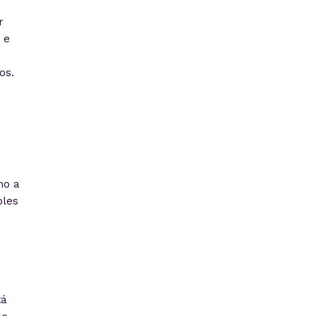
r
 e
os.
mo a
ples
tá