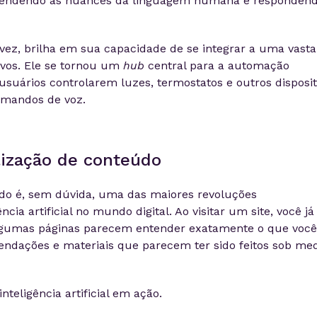
eendendo as nuances da linguagem humana e responden
 vez, brilha em sua capacidade de se integrar a uma vasta
ivos. Ele se tornou um
hub
central para a automação
 usuários controlarem luzes, termostatos e outros disposit
omandos de voz.
lização de conteúdo
do é, sem dúvida, uma das maiores revoluções
cia artificial no mundo digital. Ao visitar um site, você já
lgumas páginas parecem entender exatamente o que você
ndações e materiais que parecem ter sido feitos sob me
inteligência artificial em ação.