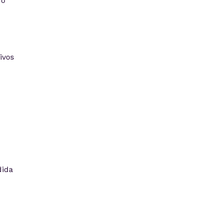
do
ivos
dida