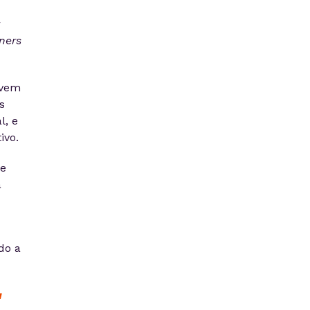
r
ners
lvem
s
l, e
ivo.
te
a
do a
u