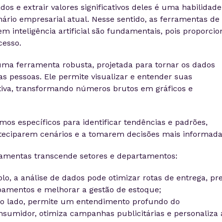
os e extrair valores significativos deles é uma habilidade
ário empresarial atual. Nesse sentido, as ferramentas de
m inteligência artificial são fundamentais, pois proporci
cesso.
uma ferramenta robusta, projetada para tornar os dados
s pessoas. Ele permite visualizar e entender suas
tiva, transformando números brutos em gráficos e
itmos específicos para identificar tendências e padrões,
teciparem cenários e a tomarem decisões mais informada
rramentas transcende setores e departamentos:
plo, a análise de dados pode otimizar rotas de entrega, pr
amentos e melhorar a gestão de estoque;
ro lado, permite um entendimento profundo do
umidor, otimiza campanhas publicitárias e personaliza 