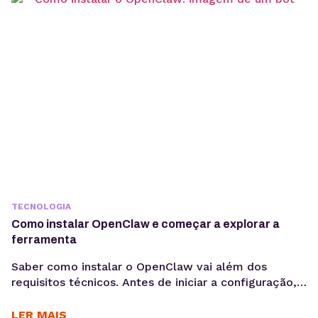
TECNOLOGIA
Como instalar OpenClaw e começar a explorar a
ferramenta
Saber como instalar o OpenClaw vai além dos
requisitos técnicos. Antes de iniciar a configuração,
é importante entender os objetivos da operação, os
casos de uso e como a ferramenta pode contribuir
LER MAIS