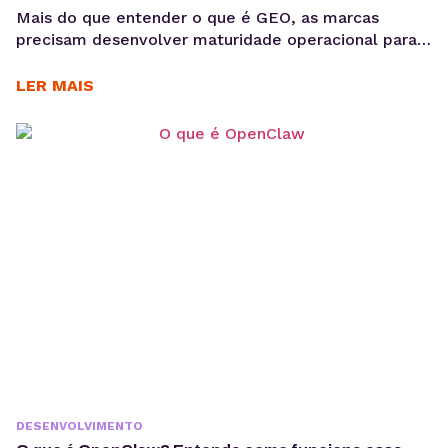
Mais do que entender o que é GEO, as marcas
precisam desenvolver maturidade operacional para
atuar nesse novo cenário: produção orientada à
intenção, consistência temática e conteúdos
LER MAIS
estruturados para interpretação por modelos de IA,
sem comprometer a experiência humana. A forma
como os usuários acessam informação está
passando por uma mudança estrutural. Interfaces
baseadas em...
DESENVOLVIMENTO