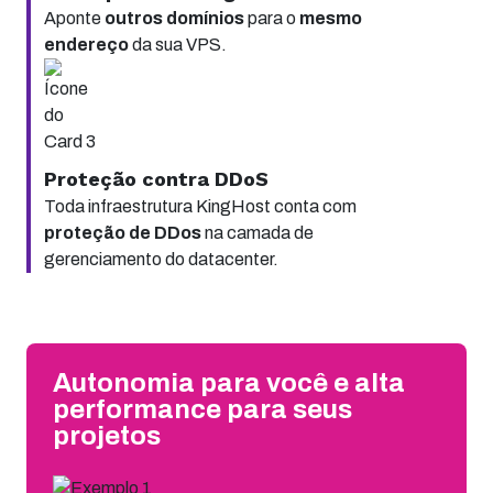
Aponte
outros domínios
para o
mesmo
endereço
da sua VPS.
Proteção contra DDoS
Toda infraestrutura KingHost conta com
proteção de DDos
na camada de
gerenciamento do datacenter.
Autonomia para você e alta
performance para seus
projetos