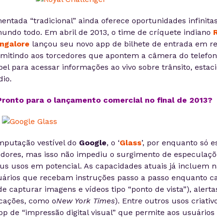
entada “tradicional” ainda oferece oportunidades infinit
undo todo. Em abril de 2013, o time de críquete indiano
ngalore
lançou seu novo app de bilhete de entrada em re
mitindo aos torcedores que apontem a câmera do telefon
pel para acessar informações ao vivo sobre trânsito, esta
dio.
Pronto para o lançamento comercial no final de 2013?
mputação vestível do
Google
, o ‘
Glass
’, por enquanto só e
dores, mas isso não impediu o surgimento de especulaçõ
us usos em potencial. As capacidades atuais já incluem 
suários que recebam instruções passo a passo enquanto
e capturar imagens e vídeos tipo “ponto de vista”), alerta
icações, como o
New York Times
). Entre outros usos criativ
pp de “impressão digital visual” que permite aos usuários