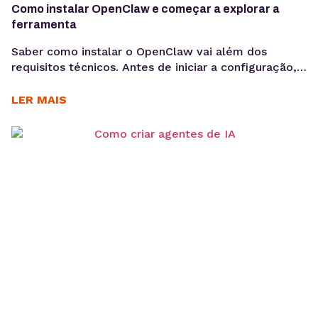
Como instalar OpenClaw e começar a explorar a
ferramenta
Saber como instalar o OpenClaw vai além dos
requisitos técnicos. Antes de iniciar a configuração,
é importante entender os objetivos da operação, os
casos de uso e como a ferramenta pode contribuir
LER MAIS
para acelerar a implementação de agentes de IA. O
OpenClaw centraliza a criação e operação de
agentes de IA em um único ambiente....