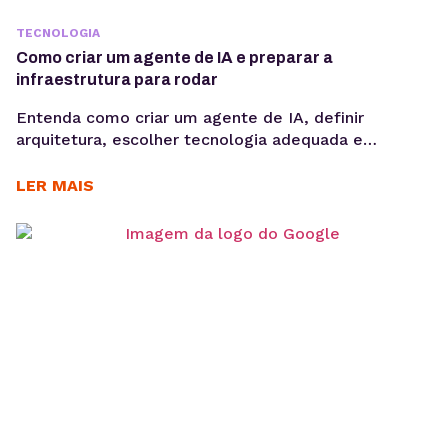
TECNOLOGIA
Como criar um agente de IA e preparar a
infraestrutura para rodar
Entenda como criar um agente de IA, definir
arquitetura, escolher tecnologia adequada e
preparar infraestrutura para execução em produção,
considerando integrações, observabilidade, custos
LER MAIS
operacionais e escalabilidade. Criar um agente de IA
vai além de escolher um modelo de linguagem ou
escrever prompts. Em produção, fatores como
integração com sistemas, gerenciamento de
contexto, observabilidade, custos computacionais...