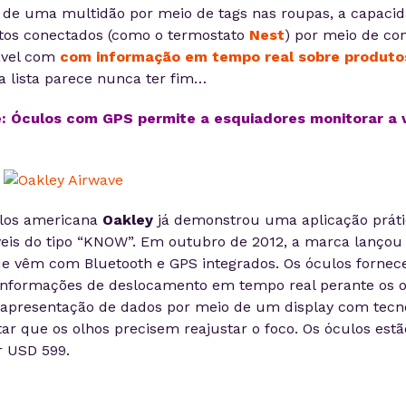
de uma multidão por meio de tags nas roupas, a capacid
etos conectados (como o termostato
Nest
) por meio de con
ável com
com informação em tempo real sobre produto
 a lista parece nunca ter fim…
: Óculos com GPS permite a esquiadores monitorar a 
los americana
Oakley
já demonstrou uma aplicação práti
veis do tipo “KNOW”. Em outubro de 2012, a marca lanço
ue vêm com Bluetooth e GPS integrados. Os óculos fornec
nformações de deslocamento em tempo real perante os o
 apresentação de dados por meio de um display com tecn
tar que os olhos precisem reajustar o foco. Os óculos est
 USD 599.