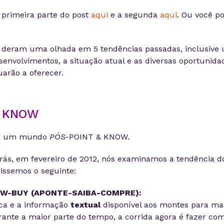
 primeira parte do post
aqui
e a segunda
aqui
. Ou você p
s deram uma olhada em 5 tendências passadas, inclusive
senvolvimentos, a situação atual e as diversas oportunida
uarão a oferecer.
& KNOW
ra um mundo
PÓS
-POINT & KNOW.
rás, em fevereiro de 2012, nós examinamos a tendência 
dissemos o seguinte:
W-BUY (APONTE-SAIBA-COMPRE):
ca e a informação
textual
disponível aos montes para mai
rante a maior parte do tempo, a corrida agora é fazer co