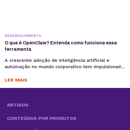
DESENVOLVIMENTO
O que é OpenClaw? Entenda como funciona essa
ferramenta
A crescente adoção de inteligência artificial e
automação no mundo corporativo tem impulsionado
o surgimento de novas ferramentas voltadas à
coleta, análise e ativação de dados, exatamente o
LER MAIS
motivo para você saber o que é OpenClaw. Entre
essas inovações, o OpenClaw chama atenção por ir
além do modelo tradicional dos chatbots e se
aproximar do...
ARTIGOS
CONTEÚDOS POR PRODUTOS