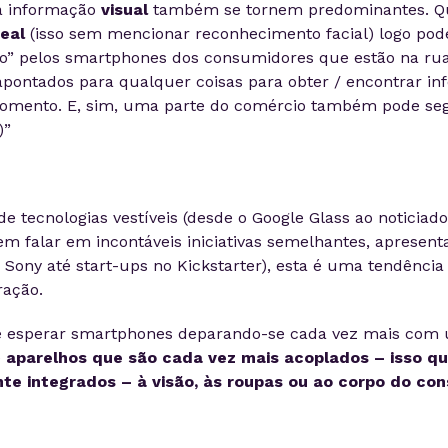
a informação
visual
também se tornem predominantes. 
eal
(isso sem mencionar reconhecimento facial) logo pod
o” pelos smartphones dos consumidores que estão na rua
pontados para qualquer coisas para obter / encontrar in
mento. E, sim, uma parte do comércio também pode seg
)”
e tecnologias vestíveis (desde o Google Glass ao noticia
sem falar em incontáveis iniciativas semelhantes, apresent
ony até start-ups no Kickstarter), esta é uma tendência 
ração.
se esperar smartphones deparando-se cada vez mais com 
e
aparelhos que são cada vez mais acoplados – isso q
te integrados – à visão, às roupas ou ao corpo do co