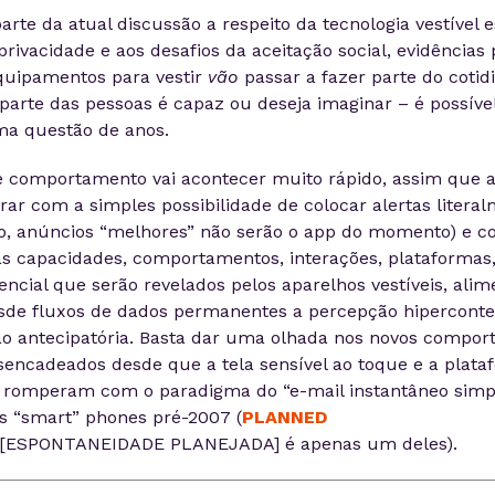
rte da atual discussão a respeito da tecnologia vestível 
privacidade e aos desafios da aceitação social, evidências
uipamentos para vestir
vão
passar a fazer parte do cotid
parte das pessoas é capaz ou deseja imaginar – é possível
a questão de anos.
 comportamento vai acontecer muito rápido, assim que 
rar com a simples possibilidade de colocar alertas litera
ão, anúncios “melhores” não serão o app do momento) e 
s capacidades, comportamentos, interações, plataformas
encial que serão revelados pelos aparelhos vestíveis, ali
sde fluxos de dados permanentes a percepção hiperconte
o antecipatória. Basta dar uma olhada nos novos compor
sencadeados desde que a tela sensível ao toque e a plat
e romperam com o paradigma do “e-mail instantâneo sim
s “smart” phones pré-2007 (
PLANNED
[ESPONTANEIDADE PLANEJADA] é apenas um deles).