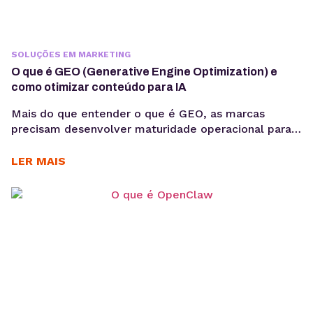
SOLUÇÕES EM MARKETING
O que é GEO (Generative Engine Optimization) e
como otimizar conteúdo para IA
Mais do que entender o que é GEO, as marcas
precisam desenvolver maturidade operacional para
atuar nesse novo cenário: produção orientada à
intenção, consistência temática e conteúdos
LER MAIS
estruturados para interpretação por modelos de IA,
sem comprometer a experiência humana. A forma
como os usuários acessam informação está
passando por uma mudança estrutural. Interfaces
baseadas em...