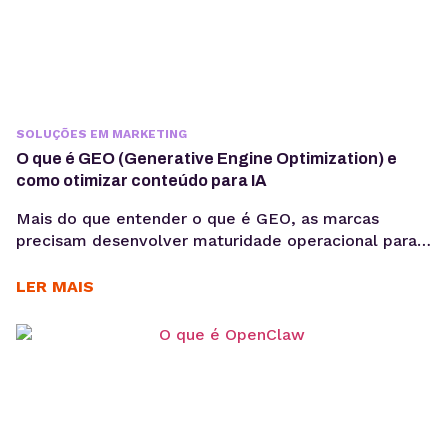
SOLUÇÕES EM MARKETING
O que é GEO (Generative Engine Optimization) e
como otimizar conteúdo para IA
Mais do que entender o que é GEO, as marcas
precisam desenvolver maturidade operacional para
atuar nesse novo cenário: produção orientada à
intenção, consistência temática e conteúdos
LER MAIS
estruturados para interpretação por modelos de IA,
sem comprometer a experiência humana. A forma
como os usuários acessam informação está
passando por uma mudança estrutural. Interfaces
baseadas em...