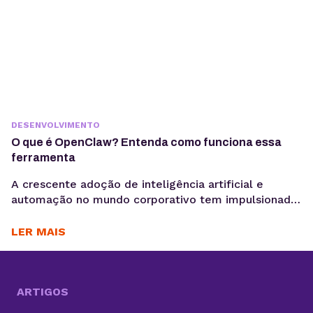
DESENVOLVIMENTO
O que é OpenClaw? Entenda como funciona essa
ferramenta
A crescente adoção de inteligência artificial e
automação no mundo corporativo tem impulsionado
o surgimento de novas ferramentas voltadas à
coleta, análise e ativação de dados, exatamente o
LER MAIS
motivo para você saber o que é OpenClaw. Entre
essas inovações, o OpenClaw chama atenção por ir
além do modelo tradicional dos chatbots e se
aproximar do...
ARTIGOS