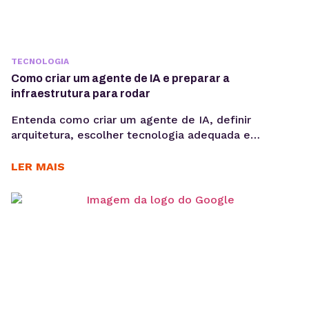
TECNOLOGIA
Como criar um agente de IA e preparar a
infraestrutura para rodar
Entenda como criar um agente de IA, definir
arquitetura, escolher tecnologia adequada e
preparar infraestrutura para execução em produção,
considerando integrações, observabilidade, custos
LER MAIS
operacionais e escalabilidade. Criar um agente de IA
vai além de escolher um modelo de linguagem ou
escrever prompts. Em produção, fatores como
integração com sistemas, gerenciamento de
contexto, observabilidade, custos computacionais...