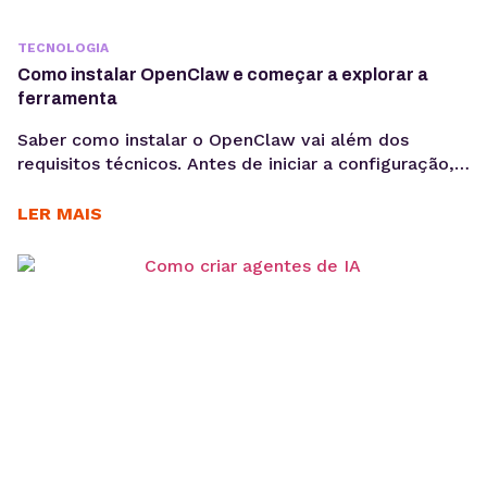
TECNOLOGIA
Como instalar OpenClaw e começar a explorar a
ferramenta
Saber como instalar o OpenClaw vai além dos
requisitos técnicos. Antes de iniciar a configuração,
é importante entender os objetivos da operação, os
casos de uso e como a ferramenta pode contribuir
LER MAIS
para acelerar a implementação de agentes de IA. O
OpenClaw centraliza a criação e operação de
agentes de IA em um único ambiente....