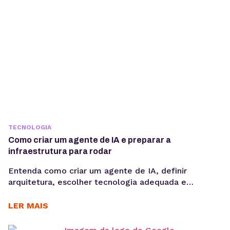
TECNOLOGIA
Como criar um agente de IA e preparar a
infraestrutura para rodar
Entenda como criar um agente de IA, definir
arquitetura, escolher tecnologia adequada e
preparar infraestrutura para execução em produção,
considerando integrações, observabilidade, custos
LER MAIS
operacionais e escalabilidade. Criar um agente de IA
vai além de escolher um modelo de linguagem ou