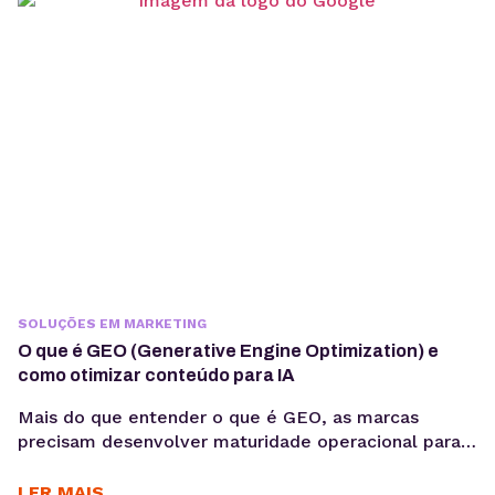
escrever prompts. Em produção, fatores como
integração com sistemas, gerenciamento de
contexto, observabilidade, custos computacionais...
SOLUÇÕES EM MARKETING
O que é GEO (Generative Engine Optimization) e
como otimizar conteúdo para IA
Mais do que entender o que é GEO, as marcas
precisam desenvolver maturidade operacional para
atuar nesse novo cenário: produção orientada à
intenção, consistência temática e conteúdos
LER MAIS