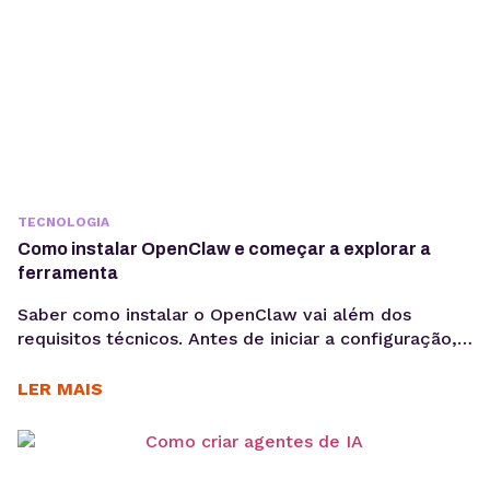
TECNOLOGIA
Como instalar OpenClaw e começar a explorar a
ferramenta
Saber como instalar o OpenClaw vai além dos
requisitos técnicos. Antes de iniciar a configuração,
é importante entender os objetivos da operação, os
casos de uso e como a ferramenta pode contribuir
LER MAIS
para acelerar a implementação de agentes de IA. O
OpenClaw centraliza a criação e operação de
agentes de IA em um único ambiente....