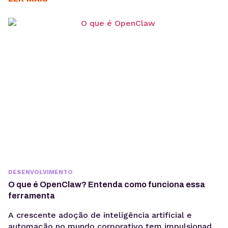
estruturados para interpretação por modelos de IA,
sem comprometer a experiência humana. A forma
como os usuários acessam informação está
passando por uma mudança estrutural. Interfaces
baseadas em...
DESENVOLVIMENTO
O que é OpenClaw? Entenda como funciona essa
ferramenta
A crescente adoção de inteligência artificial e
automação no mundo corporativo tem impulsionado