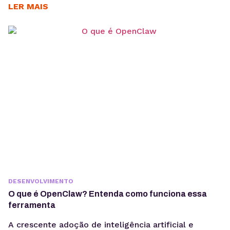
intenção, consistência temática e conteúdos
LER MAIS
estruturados para interpretação por modelos de IA,
sem comprometer a experiência humana. A forma
como os usuários acessam informação está
passando por uma mudança estrutural. Interfaces
baseadas em...
DESENVOLVIMENTO
O que é OpenClaw? Entenda como funciona essa
ferramenta
A crescente adoção de inteligência artificial e