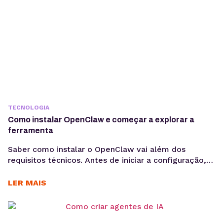
TECNOLOGIA
Como instalar OpenClaw e começar a explorar a
ferramenta
Saber como instalar o OpenClaw vai além dos
requisitos técnicos. Antes de iniciar a configuração,
é importante entender os objetivos da operação, os
casos de uso e como a ferramenta pode contribuir
LER MAIS
para acelerar a implementação de agentes de IA. O
OpenClaw centraliza a criação e operação de
agentes de IA em um único ambiente....