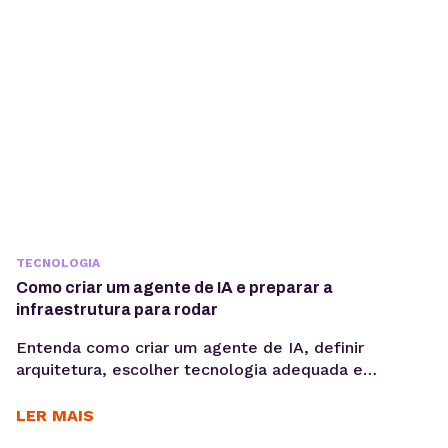
TECNOLOGIA
Como criar um agente de IA e preparar a
infraestrutura para rodar
Entenda como criar um agente de IA, definir
arquitetura, escolher tecnologia adequada e
preparar infraestrutura para execução em produção,
considerando integrações, observabilidade, custos
LER MAIS
operacionais e escalabilidade. Criar um agente de IA