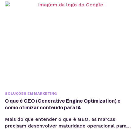
vai além de escolher um modelo de linguagem ou
escrever prompts. Em produção, fatores como
integração com sistemas, gerenciamento de
contexto, observabilidade, custos computacionais...
SOLUÇÕES EM MARKETING
O que é GEO (Generative Engine Optimization) e
como otimizar conteúdo para IA
Mais do que entender o que é GEO, as marcas
precisam desenvolver maturidade operacional para
atuar nesse novo cenário: produção orientada à