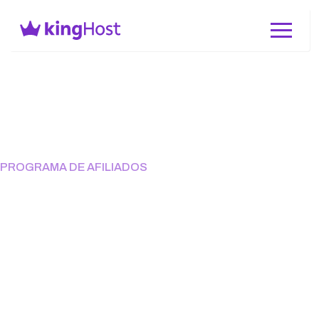
PROGRAMA DE AFILIADOS
Recomende a KingHost e
ganhe por cada venda
indicada
Todo negócio precisa de uma presença digital. Aproveite
essa oportunidade para lucrar na internet!