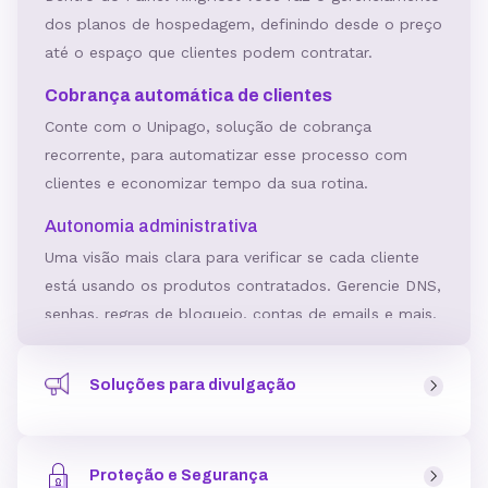
dos planos de hospedagem, definindo desde o preço
até o espaço que clientes podem contratar.
Cobrança automática de clientes
Conte com o Unipago, solução de cobrança
recorrente, para automatizar esse processo com
clientes e economizar tempo da sua rotina.
Autonomia administrativa
Uma visão mais clara para verificar se cada cliente
está usando os produtos contratados. Gerencie DNS,
senhas, regras de bloqueio, contas de emails e mais.
Criador de Site Gratuito
Soluções para divulgação
Ferramenta para criar sites incluída no plano,
podendo ser usada como um serviço a mais para
Ferramentas e soluções para divulgar a sua Revenda de
clientes.
Hospedagem pensando na aquisição qualificada de
Crie páginas com layouts personalizáveis, para todos
Proteção e Segurança