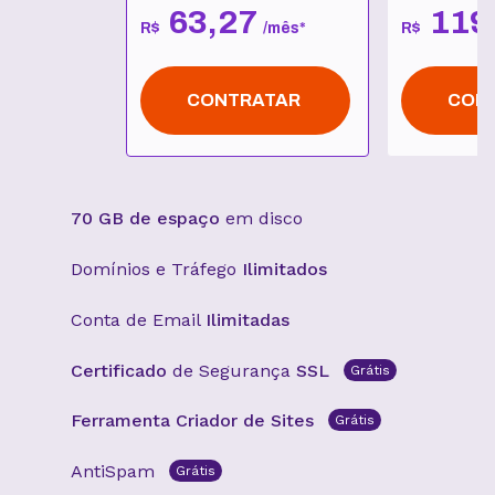
63
,
27
119
R$
/
mês
*
R$
CONTRATAR
CON
70 GB de espaço
em disco
Domínios e Tráfego
Ilimitados
Conta de Email
Ilimitadas
Certificado
de Segurança
SSL
Grátis
Ferramenta Criador de Sites
Grátis
AntiSpam
Grátis