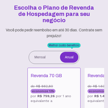
Escolha o Plano de Revenda
de Hospedagem
para seu
negócio
Você pode pedir reembolso em até 30 dias. Contrate sem
prejuízo!
Melhor custo-benefício
Mensal
Anual
Revenda 70 GB
Revenda 
de
R$ 862,80
de
R$ 1.630
economize
13
%
economize
1
por
R$ 759,26
por
1 ano
por
R$ 1.435
equivalente a
equivalente 