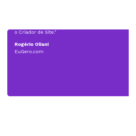
Hoje, na minha empresa, a Eugero.com, eu
tenho a Revenda de Hospedagem, e consigo
oferecer serviços a mais para o cliente, como
o Criador de Site."
Rogério Oliani
EuGero.com