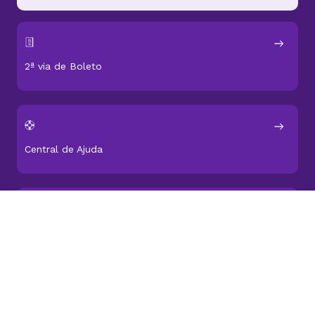
Atendemos você todos os dias a qualquer hora
Falar via Chat
WhatsApp
2ª via de Boleto
Central de Ajuda
Status dos serviços