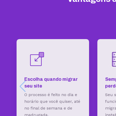
Escolha quando migrar
Semp
seu site
perd
O processo é feito no dia e
Seu s
horário que você quiser, até
funci
no final de semana e de
migr
madrugada.
insta