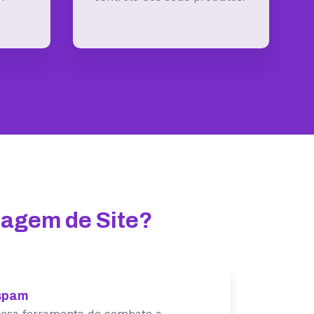
dagem de Site?
spam
osa ferramenta de combate a