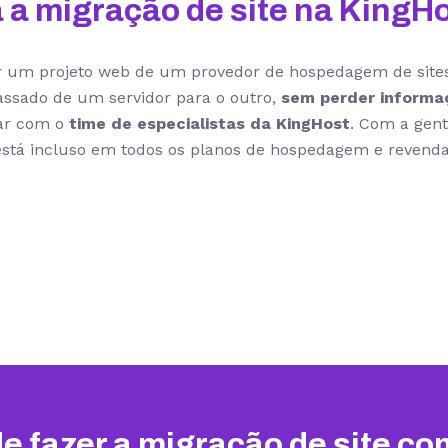
 a migração de site na KingH
ir um projeto web de um provedor de hospedagem de sites
assado de um servidor para o outro,
sem perder informa
ar com o
time de especialistas da KingHost
. Com a gent
stá incluso em todos os planos de hospedagem e revend
e fazer a migração de site co