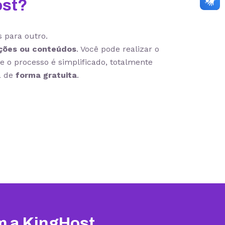
ost?
 para outro.
ções ou conteúdos
. Você pode realizar o
e o processo é simplificado, totalmente
a de
forma gratuita
.
m a KingHost