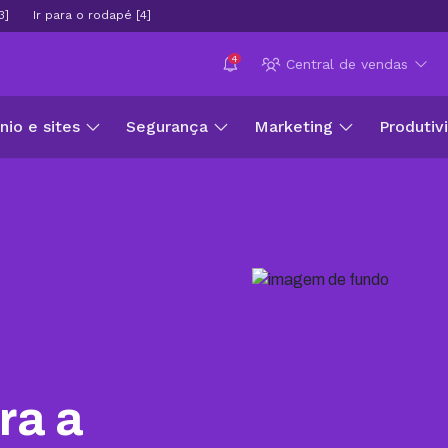
3]
Ir para o rodapé [4]
4
Central de vendas
io e sites
Segurança
Marketing
Produtiv
ra a