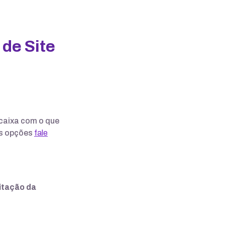
de Site
caixa com o que
as opções
fale
citação da