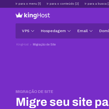
Ir para o menu [1]
Ir para o conteúdo [2]
Ir para a busca [
VPS
Hospedagem
Email
Domín
KingHost
Migração de Site
MIGRAÇÃO DE SITE
Migre seu site
pa