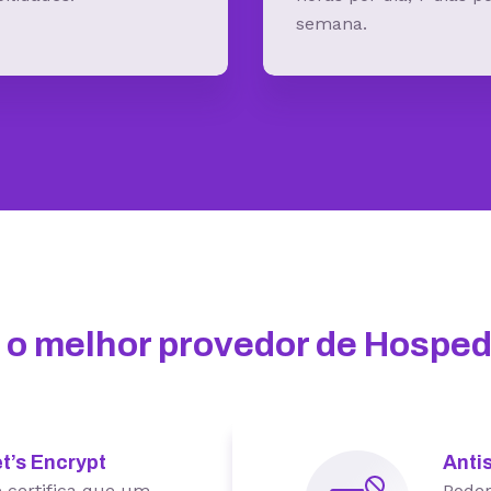
semana.
 o melhor provedor de Hospe
t’s Encrypt
Anti
 certifica que um
Poder