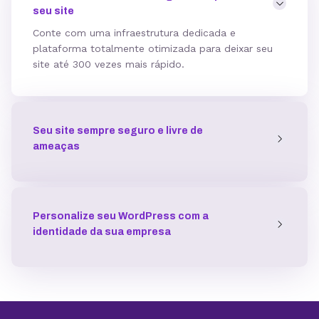
seu site
Hospedagem gerenciada para WordPress
Conte com uma infraestrutura dedicada e
plataforma totalmente otimizada para deixar seu
site até 300 vezes mais rápido.
Domínio grátis
Seu site sempre seguro e livre de
Migração grátis
ameaças
Vibe Coding
Personalize seu WordPress com a
identidade da sua empresa
Criador de Sites grátis
Armazenamento