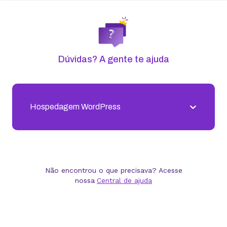
Subdomínios ilimitados
Trabalhamos pela
Para isso, produzimos
conteúdo em diferentes
evolução de
formatos com o objetivo de
clientes,
simplificar a tecnologia de
KingHosters e
forma democrática e inclusiva.
comunidades
Blog
Vídeos
Materiais para download
VPS vs servidor dedicado:
quando cada um faz sentido