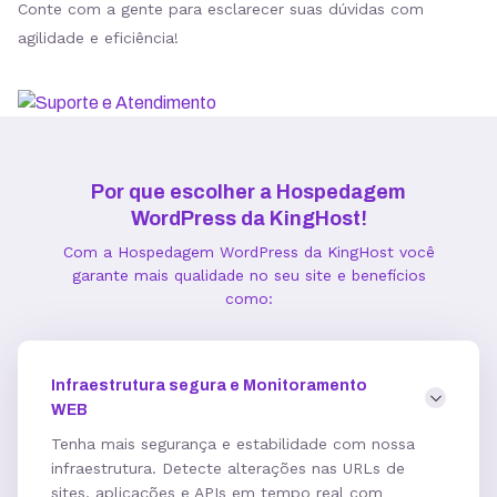
Conte com a gente para esclarecer suas dúvidas com
agilidade e eficiência!
Estatísticas de Performance
Gerenciador de Cache
Por que escolher a Hospedagem
WordPress da KingHost!
Integração com Google PageSpeed
Com a Hospedagem WordPress da KingHost você
garante mais qualidade no seu site e benefícios
como:
Informações técnicas
Infraestrutura segura e Monitoramento
Acesso FTP
WEB
Tenha mais segurança e estabilidade com nossa
infraestrutura. Detecte alterações nas URLs de
Banco de dados MySQL ilimitados
sites, aplicações e APIs em tempo real com