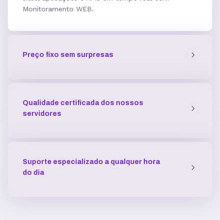
Monitoramento WEB.
5 GB
7,7GB
12,5 GB
Acesso SSH
Preço fixo sem surpresas
Múltiplas versões do PHP
Qualidade certificada dos nossos
Múltiplas versões do ASP
servidores
Python
Suporte especializado a qualquer hora
do dia
Integração com ferramentas Git