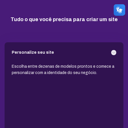
10 GB
15 GB
25 GB
Tudo o que você precisa para criar um site
Contas de email grátis
5 contas
25 contas
100 contas
Largura de banda ilimitada
Personalize seu site
Suporte 24/7 com especialistas
Escolha entre dezenas de modelos prontos e comece a
personalizar com a identidade do seu negócio.
30 dias para pedir reembolso
SSL ilimitado grátis