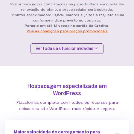
*Valor para novas contratações na periodicidade escolhida. Na
renovação do plano, o preço regular será cobrado.
Tributos aproximados: 10,15%. Valores sujeitos a reajuste anual
conforme índice previsto no contrato.
Parcele em até 12 vezes no cartão de Crédito.
Veja as condições para preços promocionais
Ver todas as funcionalidades
Hospedagem I
Hospedagem II
Hospedagem III
R$
9,99
R$
15,99
R$
19,99
/mês
/mês
/mês
Hospedagem especializada em
Contratar
Contratar
Contratar
WordPress
Plataforma completa com todos os recursos para
Armazenamento
deixar seu site WordPress mais rápido e seguro.
Quantidade de sites
Maior velocidade de carregamento para
1 site
3 sites
5 sites