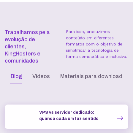
OpenClaw na VPS vs rodar
localmente: uptime, segurança e
IP dedicado
Como escolher o plano de VPS:
RAM, vCPU, SSD e tráfego
Receba nossas novidades