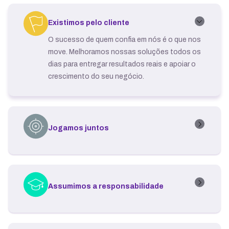
Existimos pelo cliente
O sucesso de quem confia em nós é o que nos
move. Melhoramos nossas soluções todos os
dias para entregar resultados reais e apoiar o
crescimento do seu negócio.
Jogamos juntos
Acreditamos no poder da parceria. Trabalhamos
em equipe e de forma integrada para somar
talentos, superar desafios e comemorar cada
conquista juntos.
Assumimos a responsabilidade
Agimos com ética, clareza e compromisso com
o resultado. Assumimos a responsabilidade por
cada projeto para garantir entregas seguras e