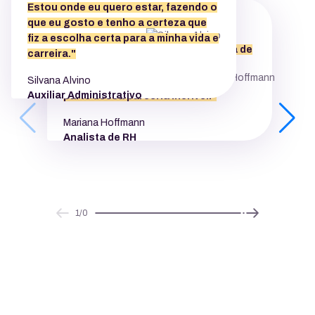
Estou onde eu quero estar, fazendo o
que eu gosto e tenho a certeza que
fiz a escolha certa para a minha vida e
Ser uma KingHoster é uma jornada de
carreira."
crescimento e aprendizado
Silvana Alvino
constante, e sou grata por fazer
Auxiliar Administrativo
parte dessa parceria incrível."
Mariana Hoffmann
Analista de RH
Next
Prev
1/0