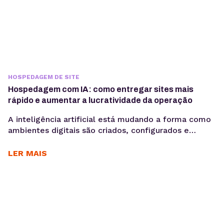
HOSPEDAGEM DE SITE
Hospedagem com IA: como entregar sites mais
rápido e aumentar a lucratividade da operação
A inteligência artificial está mudando a forma como
ambientes digitais são criados, configurados e
administrados. Mais do que acelerar tarefas, ela
automatiza processos e gera mais produtividade
LER MAIS
para os times. Criar sites pode ser uma operação
lucrativa — até o momento em que o tempo gasto
entre briefing, produção e publicação começa a
comprometer margem,...