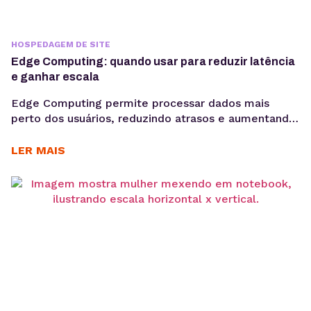
HOSPEDAGEM DE SITE
Edge Computing: quando usar para reduzir latência
e ganhar escala
Edge Computing permite processar dados mais
perto dos usuários, reduzindo atrasos e aumentando
a eficiência de aplicações críticas. Veja como
funciona, quais são seus benefícios e quando adotar
LER MAIS
essa arquitetura para escalar com mais performance.
Aplicações modernas precisam responder cada vez
mais rápido. Seja em plataformas SaaS, e-
commerces, sistemas de monitoramento, APIs ou
dispositivos conectados,...