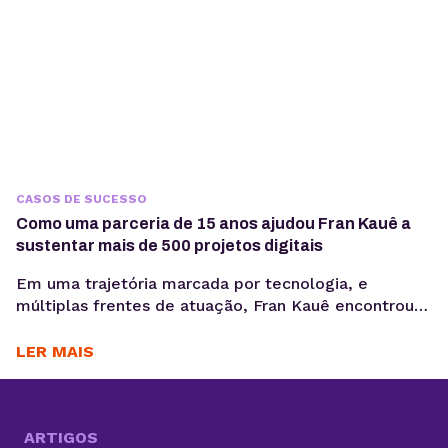
CASOS DE SUCESSO
Como uma parceria de 15 anos ajudou Fran Kauê a
sustentar mais de 500 projetos digitais
Em uma trajetória marcada por tecnologia, e
múltiplas frentes de atuação, Fran Kauê encontrou
na KingHost uma base estável para desenvolver,
hospedar e sustentar projetos digitais ao longo dos
LER MAIS
anos. Com cerca de 15 anos de parceria, ele utiliza a
infraestrutura da KingHost em diferentes contextos:
desde entregas para clientes até iniciativas
familiares e novos...
ARTIGOS