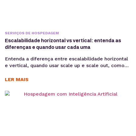
SERVIÇOS DE HOSPEDAGEM
Escalabilidade horizontal vs vertical: entenda as
diferenças e quando usar cada uma
Entenda a diferença entre escalabilidade horizontal
e vertical, quando usar scale up e scale out, como
funciona a expansão em VPS e cloud e qual modelo
faz mais sentido para sua aplicação. Quando uma
LER MAIS
aplicação cresce, aumentar apenas CPU ou memória
nem sempre resolve problemas de performance. Em
muitos casos, o desafio está em escolher...