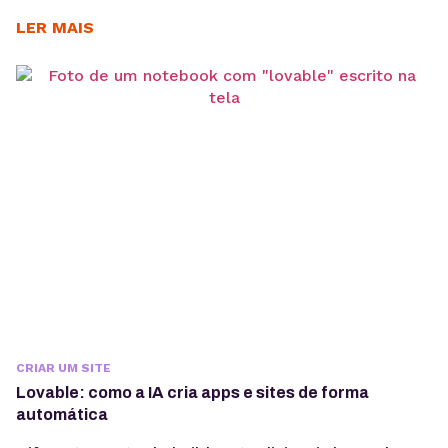
redução de retrabalho. Quando bem elaborado,
antecipa problemas de navegação, arquitetura da
LER MAIS
informação e fluxo de usuário, economizando
recursos em outras etapas. No desenvolvimento de
produtos digitais, decisões tomadas nas primeiras
fases impactam diretamente no custo, prazo e
performance...
CRIAR UM SITE
Lovable: como a IA cria apps e sites de forma
automática