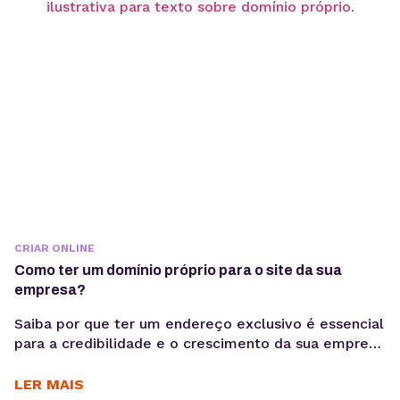
CRIAR ONLINE
Como ter um domínio próprio para o site da sua
empresa?
Saiba por que ter um endereço exclusivo é essencial
para a credibilidade e o crescimento da sua empresa
na internet, entenda como funciona o registro, os
custos envolvidos e descubra qual extensão faz
LER MAIS