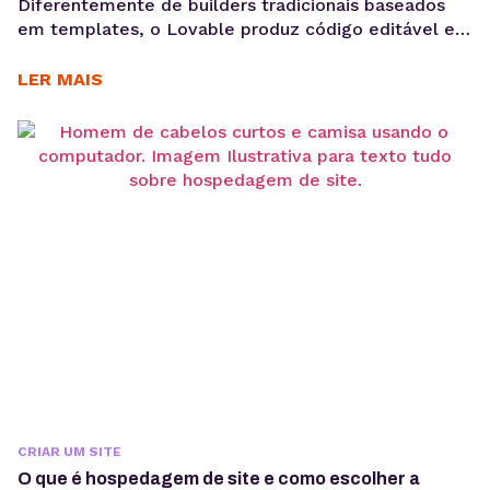
Diferentemente de builders tradicionais baseados
em templates, o Lovable produz código editável e
pronto para ser integrado a um repositório GitHub.
Ou seja, é muito mais do que uma solução de
LER MAIS
prototipagem, é o ponto de partida para produtos
reais. A criação de aplicações e sites por meio de IA
generativa deixou de ser experimento...
CRIAR UM SITE
O que é hospedagem de site e como escolher a