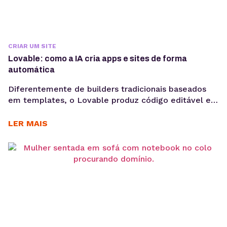
CRIAR UM SITE
Lovable: como a IA cria apps e sites de forma
automática
Diferentemente de builders tradicionais baseados
em templates, o Lovable produz código editável e
pronto para ser integrado a um repositório GitHub.
Ou seja, é muito mais do que uma solução de
LER MAIS
prototipagem, é o ponto de partida para produtos
reais. A criação de aplicações e sites por meio de IA
generativa deixou de ser experimento...