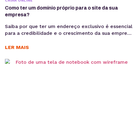
CRIAR ONLINE
Como ter um domínio próprio para o site da sua
empresa?
Saiba por que ter um endereço exclusivo é essencial
para a credibilidade e o crescimento da sua empresa
na internet, entenda como funciona o registro, os
custos envolvidos e descubra qual extensão faz
LER MAIS
mais sentido para o seu negócio. Se você quer
lançar o site da sua empresa, o primeiro passo é
garantir um domínio...