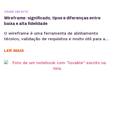
CRIAR UM SITE
Wireframe: significado, tipos e diferenças entre
baixa e alta fidelidade
O wireframe é uma ferramenta de alinhamento
técnico, validação de requisitos e muito útil para a
redução de retrabalho. Quando bem elaborado,
antecipa problemas de navegação, arquitetura da
LER MAIS
informação e fluxo de usuário, economizando
recursos em outras etapas. No desenvolvimento de
produtos digitais, decisões tomadas nas primeiras
fases impactam diretamente no custo, prazo e
performance...