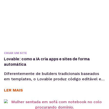
CRIAR UM SITE
Lovable: como a IA cria apps e sites de forma
automática
Diferentemente de builders tradicionais baseados
em templates, o Lovable produz código editável e
pronto para ser integrado a um repositório GitHub.
Ou seja, é muito mais do que uma solução de
LER MAIS
prototipagem, é o ponto de partida para produtos
reais. A criação de aplicações e sites por meio de IA
generativa deixou de ser experimento...