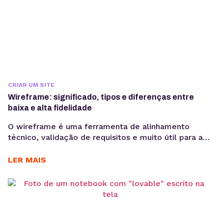
CRIAR UM SITE
Wireframe: significado, tipos e diferenças entre
baixa e alta fidelidade
O wireframe é uma ferramenta de alinhamento
técnico, validação de requisitos e muito útil para a
redução de retrabalho. Quando bem elaborado,
antecipa problemas de navegação, arquitetura da
LER MAIS
informação e fluxo de usuário, economizando
recursos em outras etapas. No desenvolvimento de
produtos digitais, decisões tomadas nas primeiras
fases impactam diretamente no custo, prazo e
performance...