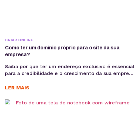
CRIAR ONLINE
Como ter um domínio próprio para o site da sua
empresa?
Saiba por que ter um endereço exclusivo é essencial
para a credibilidade e o crescimento da sua empresa
na internet, entenda como funciona o registro, os
custos envolvidos e descubra qual extensão faz
LER MAIS
mais sentido para o seu negócio. Se você quer
lançar o site da sua empresa, o primeiro passo é
garantir um domínio...