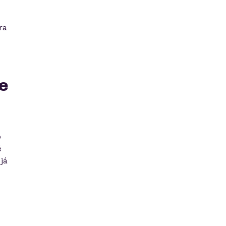
ra
te
o
é
já