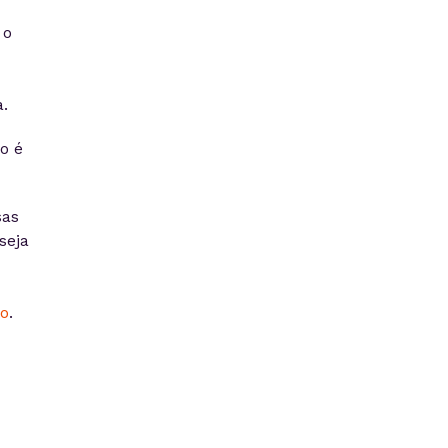
 o
a.
o é
sas
seja
o
.