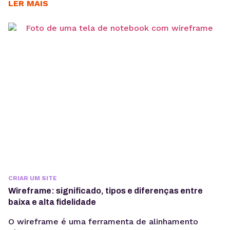
custos envolvidos e descubra qual extensão faz
LER MAIS
mais sentido para o seu negócio. Se você quer
lançar o site da sua empresa, o primeiro passo é
garantir um domínio...
CRIAR UM SITE
Wireframe: significado, tipos e diferenças entre
baixa e alta fidelidade
O wireframe é uma ferramenta de alinhamento