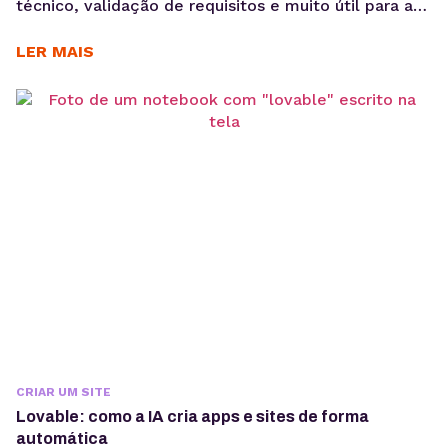
técnico, validação de requisitos e muito útil para a
redução de retrabalho. Quando bem elaborado,
antecipa problemas de navegação, arquitetura da
LER MAIS
informação e fluxo de usuário, economizando
recursos em outras etapas. No desenvolvimento de
produtos digitais, decisões tomadas nas primeiras
fases impactam diretamente no custo, prazo e
performance...
CRIAR UM SITE
Lovable: como a IA cria apps e sites de forma
automática