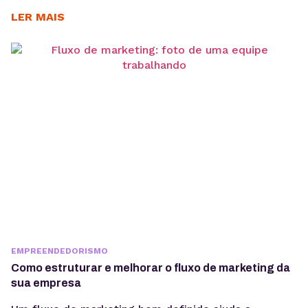
GDPR porque lidam diariamente com dados
sensíveis, o que aumenta a exposição a riscos
LER MAIS
regulatórios. Entender o que é GDPR não é apenas
uma questão jurídica, mas uma camada crítica de
arquitetura, governança e gestão de risco. Em
ambientes orientados a...
EMPREENDEDORISMO
Como estruturar e melhorar o fluxo de marketing da
sua empresa