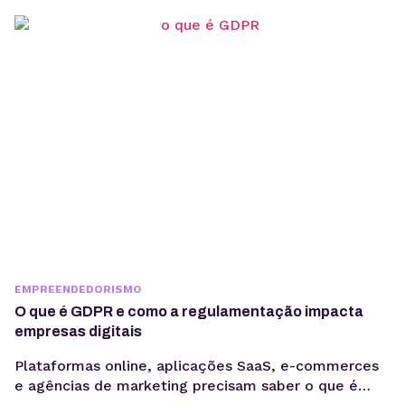
com maior potencial para campanhas promocionais e
aumento de vendas. Para aproveitar esse
movimento, não basta investir...
EMPREENDEDORISMO
O que é GDPR e como a regulamentação impacta
empresas digitais
Plataformas online, aplicações SaaS, e-commerces
e agências de marketing precisam saber o que é