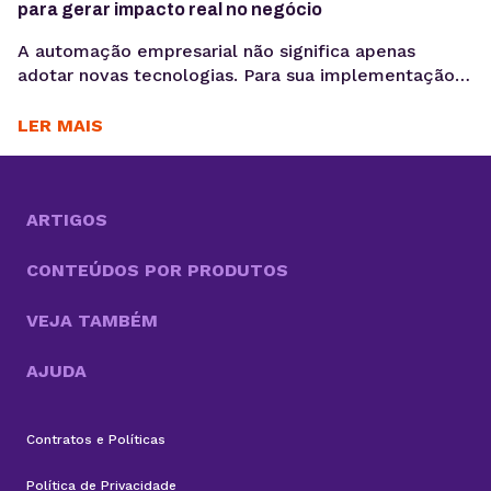
para gerar impacto real no negócio
A automação empresarial não significa apenas
adotar novas tecnologias. Para sua implementação
de maneira efetiva, é necessário organizar fluxos de
trabalho que reduzam tarefas repetitivas. Ou
LER MAIS
seja,melhorar a consistência de dados e acelerar
decisões, criando um cenário propício para a
otimização desses processos. Com cada vez mais
tarefas necessárias para competir no mercado, a
ARTIGOS
boa...
CONTEÚDOS POR PRODUTOS
VEJA TAMBÉM
AJUDA
Contratos e Políticas
Política de Privacidade