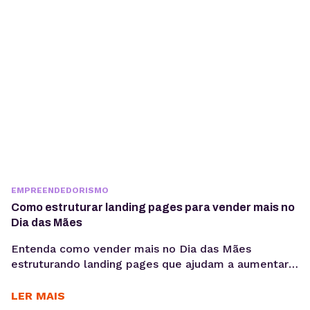
EMPREENDEDORISMO
Como estruturar landing pages para vender mais no
Dia das Mães
Entenda como vender mais no Dia das Mães
estruturando landing pages que ajudam a aumentar
conversões, aproveitar a demanda sazonal e
sustentar campanhas com apoio de performance e
LER MAIS
SEO técnico. O Dia das Mães está entre as datas