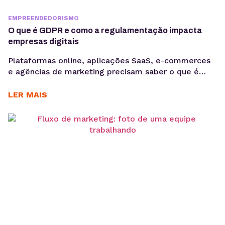
EMPREENDEDORISMO
O que é GDPR e como a regulamentação impacta
empresas digitais
Plataformas online, aplicações SaaS, e-commerces
e agências de marketing precisam saber o que é
GDPR porque lidam diariamente com dados
sensíveis, o que aumenta a exposição a riscos
LER MAIS
regulatórios. Entender o que é GDPR não é apenas
uma questão jurídica, mas uma camada crítica de
arquitetura, governança e gestão de risco. Em
ambientes orientados a...