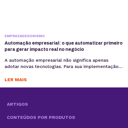
EMPREENDEDORISMO
Automação empresarial: o que automatizar primeiro
para gerar impacto real no negócio
A automação empresarial não significa apenas
adotar novas tecnologias. Para sua implementação
de maneira efetiva, é necessário organizar fluxos de
trabalho que reduzam tarefas repetitivas. Ou
LER MAIS
seja,melhorar a consistência de dados e acelerar
decisões, criando um cenário propício para a
otimização desses processos. Com cada vez mais
tarefas necessárias para competir no mercado, a
ARTIGOS
boa...
CONTEÚDOS POR PRODUTOS