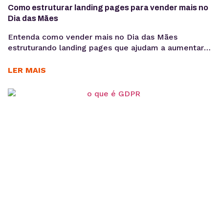
Como estruturar landing pages para vender mais no
Dia das Mães
Entenda como vender mais no Dia das Mães
estruturando landing pages que ajudam a aumentar
conversões, aproveitar a demanda sazonal e
sustentar campanhas com apoio de performance e
LER MAIS
SEO técnico. O Dia das Mães está entre as datas
com maior potencial para campanhas promocionais e
aumento de vendas. Para aproveitar esse
movimento, não basta investir...