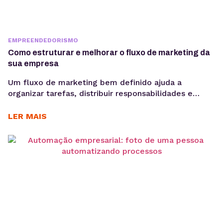
EMPREENDEDORISMO
Como estruturar e melhorar o fluxo de marketing da
sua empresa
Um fluxo de marketing bem definido ajuda a
organizar tarefas, distribuir responsabilidades e
garantir que cada etapa seja executada de forma
consistente. E o uso de ferramentas como um
LER MAIS
gerenciador de redes sociais ampliam essa eficiência
ao centralizar processos de planejamento,
aprovação e publicação. Para ter bons resultados
com a comunicação, é preciso ir muito...