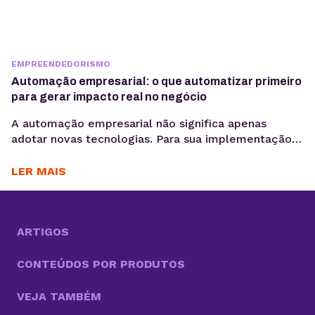
EMPREENDEDORISMO
Automação empresarial: o que automatizar primeiro
para gerar impacto real no negócio
A automação empresarial não significa apenas
adotar novas tecnologias. Para sua implementação
de maneira efetiva, é necessário organizar fluxos de
trabalho que reduzam tarefas repetitivas. Ou
LER MAIS
seja,melhorar a consistência de dados e acelerar
decisões, criando um cenário propício para a
otimização desses processos. Com cada vez mais
tarefas necessárias para competir no mercado, a
ARTIGOS
boa...
CONTEÚDOS POR PRODUTOS
VEJA TAMBÉM