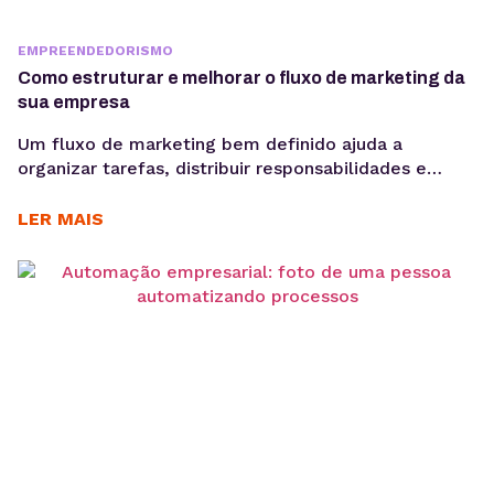
EMPREENDEDORISMO
Como estruturar e melhorar o fluxo de marketing da
sua empresa
Um fluxo de marketing bem definido ajuda a
organizar tarefas, distribuir responsabilidades e
garantir que cada etapa seja executada de forma
consistente. E o uso de ferramentas como um
LER MAIS
gerenciador de redes sociais ampliam essa eficiência
ao centralizar processos de planejamento,
aprovação e publicação. Para ter bons resultados
com a comunicação, é preciso ir muito...