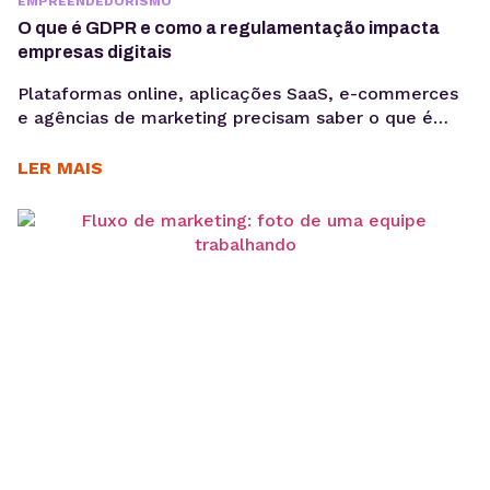
EMPREENDEDORISMO
O que é GDPR e como a regulamentação impacta
empresas digitais
Plataformas online, aplicações SaaS, e-commerces
e agências de marketing precisam saber o que é
GDPR porque lidam diariamente com dados
sensíveis, o que aumenta a exposição a riscos
LER MAIS
regulatórios. Entender o que é GDPR não é apenas
uma questão jurídica, mas uma camada crítica de
arquitetura, governança e gestão de risco. Em
ambientes orientados a...