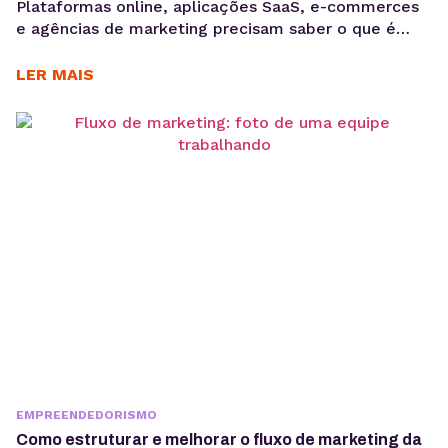
Plataformas online, aplicações SaaS, e-commerces
e agências de marketing precisam saber o que é
GDPR porque lidam diariamente com dados
sensíveis, o que aumenta a exposição a riscos
LER MAIS
regulatórios. Entender o que é GDPR não é apenas
uma questão jurídica, mas uma camada crítica de
arquitetura, governança e gestão de risco. Em
ambientes orientados a...
EMPREENDEDORISMO
Como estruturar e melhorar o fluxo de marketing da