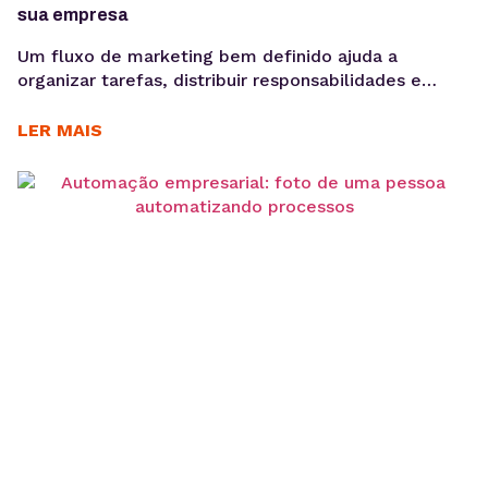
sua empresa
Um fluxo de marketing bem definido ajuda a
organizar tarefas, distribuir responsabilidades e
garantir que cada etapa seja executada de forma
consistente. E o uso de ferramentas como um
LER MAIS
gerenciador de redes sociais ampliam essa eficiência
ao centralizar processos de planejamento,
aprovação e publicação. Para ter bons resultados
com a comunicação, é preciso ir muito...