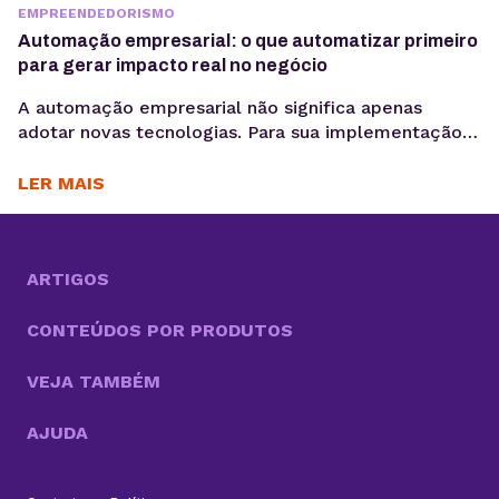
EMPREENDEDORISMO
Automação empresarial: o que automatizar primeiro
para gerar impacto real no negócio
A automação empresarial não significa apenas
adotar novas tecnologias. Para sua implementação
de maneira efetiva, é necessário organizar fluxos de
trabalho que reduzam tarefas repetitivas. Ou
LER MAIS
seja,melhorar a consistência de dados e acelerar
decisões, criando um cenário propício para a
otimização desses processos. Com cada vez mais
tarefas necessárias para competir no mercado, a
ARTIGOS
boa...
CONTEÚDOS POR PRODUTOS
VEJA TAMBÉM
AJUDA